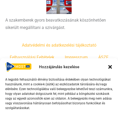
A szakemberek gyors beavatkozásának köszönhetően
sikerült megállítani a szivárgást.
Adatvédelmi és adatkezelési tájékoztató
Felhasználási Feltételek
Impresszum
ÁSZF
Hozzájárulás kezelése
Irányelvek
Moderálási szabályzat
A legjobb felhasználói élmény biztosítása érdekében olyan technológiákat
használunk, mint a cookie-k (sütik) az eszközadatok tárolására és/vagy
F
Y
T
elérésére. Ezen technológiákba való beleegyezése lehetővé teszi számunkra,
hogy olyan adatokat dolgozzunk fel, mint például a böngészési szokások
a
o
i
vagy az egyedi azonosítók ezen az oldalon. A beleegyezés meg nem adása
c
u
k
vagy visszavonása hátrányosan befolyásolhat bizonyos funkciókat és
e
t
t
szolgáltatásokat.
b
u
o