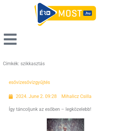
Címkék: szikkasztás
esővíz
esővízgyűjtés
2024. June 2. 09:28
Mihalicz Csilla
Így táncoljunk az esőben – legközelebb!