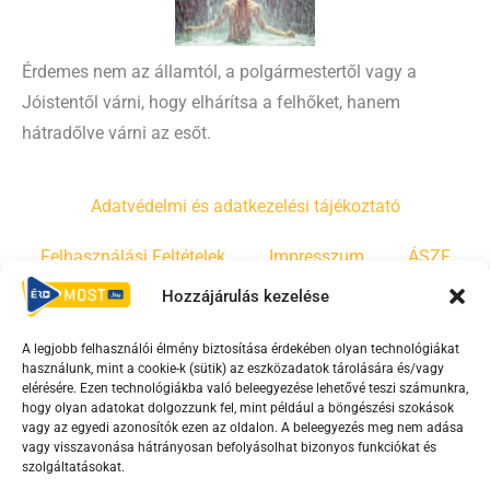
Érdemes nem az államtól, a polgármestertől vagy a
Jóistentől várni, hogy elhárítsa a felhőket, hanem
hátradőlve várni az esőt.
Adatvédelmi és adatkezelési tájékoztató
Felhasználási Feltételek
Impresszum
ÁSZF
Hozzájárulás kezelése
Irányelvek
Moderálási szabályzat
A legjobb felhasználói élmény biztosítása érdekében olyan technológiákat
használunk, mint a cookie-k (sütik) az eszközadatok tárolására és/vagy
F
Y
T
elérésére. Ezen technológiákba való beleegyezése lehetővé teszi számunkra,
a
o
i
hogy olyan adatokat dolgozzunk fel, mint például a böngészési szokások
vagy az egyedi azonosítók ezen az oldalon. A beleegyezés meg nem adása
c
u
k
vagy visszavonása hátrányosan befolyásolhat bizonyos funkciókat és
e
t
t
szolgáltatásokat.