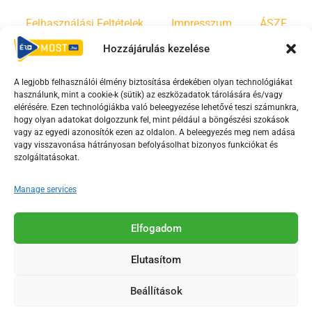
Felhasználási Feltételek
Impresszum
ÁSZF
Hozzájárulás kezelése
Irányelvek
Moderálási szabályzat
A legjobb felhasználói élmény biztosítása érdekében olyan technológiákat
használunk, mint a cookie-k (sütik) az eszközadatok tárolására és/vagy
F
Y
T
elérésére. Ezen technológiákba való beleegyezése lehetővé teszi számunkra,
hogy olyan adatokat dolgozzunk fel, mint például a böngészési szokások
a
o
i
vagy az egyedi azonosítók ezen az oldalon. A beleegyezés meg nem adása
c
u
k
vagy visszavonása hátrányosan befolyásolhat bizonyos funkciókat és
e
t
t
szolgáltatásokat.
b
u
o
Manage services
o
b
k
o
e
Az Érd Média médiaszolgáltatási tevékenységét a
k
-
Elfogadom
Médiatanács a Magyar Média Mecenatúra program
-
s
keretében támogatja.
Elutasítom
s
q
q
u
Beállítások
u
a
2018-2026. © Minden jog fenntartva, Érd Megyei Jogú Város