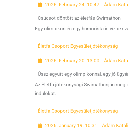
2026. February 24. 10:47
Ádám Kata
Csúcsot döntött az életfás Swimathon
Egy olimpikon és egy humorista is vízbe sz
Életfa Csoport Egyesület
jótékonyság
2026. February 20. 13:00
Ádám Kata
Ússz együtt egy olimpikonnal, egy jó ügyér
Az Életfa jótékonysági Swimathonján megle
indulókat.
Életfa Csoport Egyesület
jótékonyság
2026. January 19. 10:31
Ádám Katal