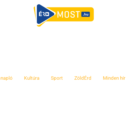
snapló
Kultúra
Sport
ZöldÉrd
Minden hír