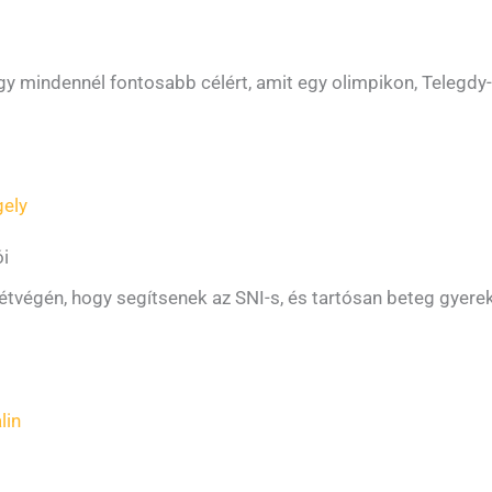
y mindennél fontosabb célért, amit egy olimpikon, Telegdy
gely
ói
tvégén, hogy segítsenek az SNI-s, és tartósan beteg gyere
lin