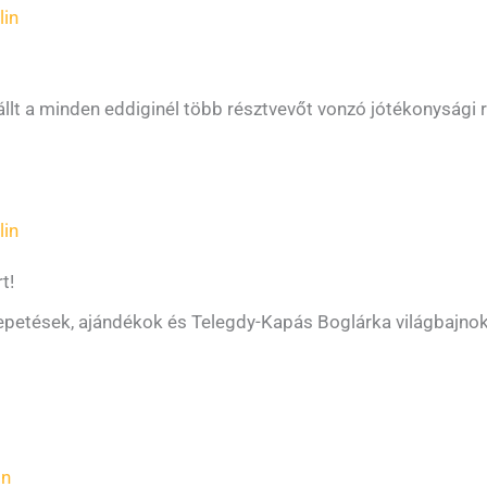
lin
állt a minden eddiginél több résztvevőt vonzó jótékonysági
lin
t!
petések, ajándékok és Telegdy-Kapás Boglárka világbajnok,
in