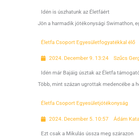
Idén is úszhatunk az Életfáért
Jön a harmadik jótékonysági Swimathon, eg
Életfa Csoport Egyesület
fogyatékkal élő
2024. December 9. 13:24
Szűcs Ger
Idén már Bajáig úsztak az Életfa támogat
Több, mint százan ugrottak medencébe a hé
Életfa Csoport Egyesület
jótékonyság
2024. December 5. 10:57
Ádám Kata
Ezt csak a Mikulás ússza meg szárazon