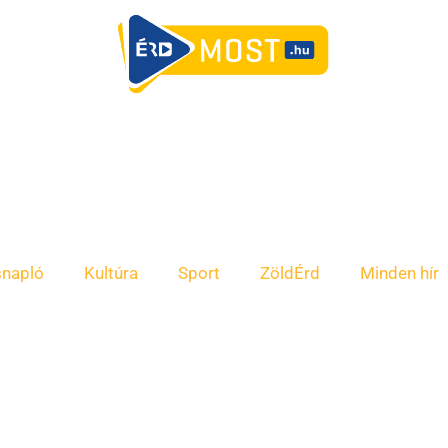
snapló
Kultúra
Sport
ZöldÉrd
Minden hír