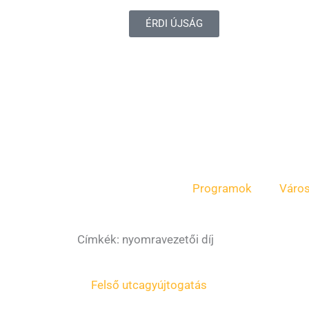
ÉRDI ÚJSÁG
Programok
Váro
Címkék: nyomravezetői díj
Felső utca
gyújtogatás