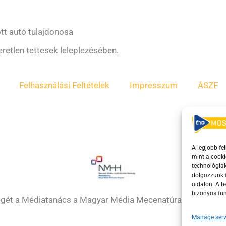
ott autó tulajdonosa
eretlen tettesek leleplezésében.
Felhasználási Feltételek
Impresszum
ÁSZF
A legjobb fe
mint a cooki
technológiák
dolgozzunk f
oldalon. A 
bizonyos fun
égét a Médiatanács a Magyar Média Mecenatúra program k
Manage serv