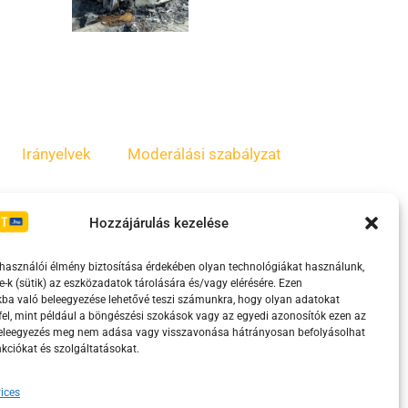
Irányelvek
Moderálási szabályzat
Hozzájárulás kezelése
lhasználói élmény biztosítása érdekében olyan technológiákat használunk,
e-k (sütik) az eszközadatok tárolására és/vagy elérésére. Ezen
ba való beleegyezése lehetővé teszi számunkra, hogy olyan adatokat
el, mint például a böngészési szokások vagy az egyedi azonosítók ezen az
beleegyezés meg nem adása vagy visszavonása hátrányosan befolyásolhat
kciókat és szolgáltatásokat.
eretében támogatja.
ices