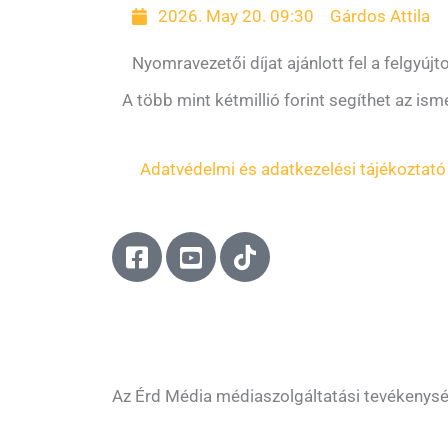
2026. May 20. 09:30
Gárdos Attila
Nyomravezetői díjat ajánlott fel a felgyújt
A több mint kétmillió forint segíthet az ism
Adatvédelmi és adatkezelési tájékoztató
F
Y
T
a
o
i
c
u
k
e
t
t
b
u
o
o
b
k
o
e
Az Érd Média médiaszolgáltatási tevékenys
k
-
-
s