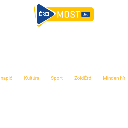
snapló
Kultúra
Sport
ZöldÉrd
Minden hír