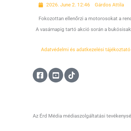
2026. June 2. 12:46
Gárdos Attila
Fokozottan ellenőrzi a motorosokat a re
A vasárnapig tartó akció során a bukósisak
Adatvédelmi és adatkezelési tájékoztató
F
Y
T
a
o
i
c
u
k
e
t
t
b
u
o
o
b
k
o
e
Az Érd Média médiaszolgáltatási tevékenys
k
-
-
s