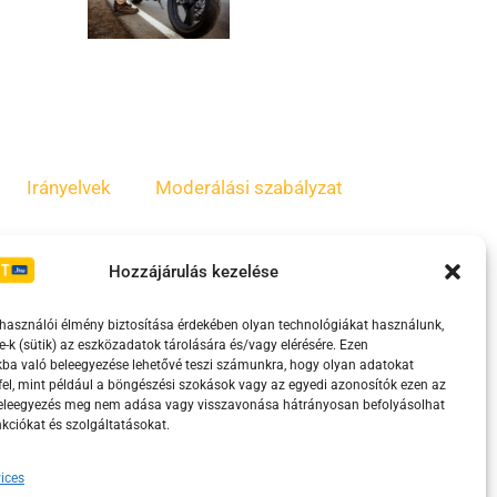
Irányelvek
Moderálási szabályzat
Hozzájárulás kezelése
lhasználói élmény biztosítása érdekében olyan technológiákat használunk,
e-k (sütik) az eszközadatok tárolására és/vagy elérésére. Ezen
ba való beleegyezése lehetővé teszi számunkra, hogy olyan adatokat
el, mint például a böngészési szokások vagy az egyedi azonosítók ezen az
beleegyezés meg nem adása vagy visszavonása hátrányosan befolyásolhat
kciókat és szolgáltatásokat.
eretében támogatja.
ices