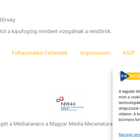
ndőrség
tól a kipufogóig mindent vizsgálnak a rendőrök.
Felhasználási Feltételek
Impresszum
ÁSZF
A legjobb fe
mint a cooki
technológiák
dolgozzunk f
oldalon. A 
bizonyos fun
égét a Médiatanács a Magyar Média Mecenatúra program k
Manage serv