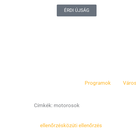
ÉRDI ÚJSÁG
Programok
Váro
Címkék: motorosok
ellenőrzés
közúti ellenőrzés