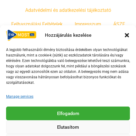
Adatvédelmi és adatkezelési tájékoztató
Felhasználási Feltételek
Impresszum
ÁSZF
Hozzájárulás kezelése
Irányelvek
Moderálási szabályzat
A legjobb felhasználói élmény biztosítása érdekében olyan technológiákat
használunk, mint a cookie-k (sütik) az eszközadatok tárolására és/vagy
F
Y
T
elérésére. Ezen technológiákba való beleegyezése lehetővé teszi számunkra,
hogy olyan adatokat dolgozzunk fel, mint például a böngészési szokások
a
o
i
vagy az egyedi azonosítók ezen az oldalon. A beleegyezés meg nem adása
c
u
k
vagy visszavonása hátrányosan befolyásolhat bizonyos funkciókat és
e
t
t
szolgáltatásokat.
b
u
o
Manage services
o
b
k
o
e
Az Érd Média médiaszolgáltatási tevékenységét a
k
-
Elfogadom
Médiatanács a Magyar Média Mecenatúra program
-
s
keretében támogatja.
Elutasítom
s
q