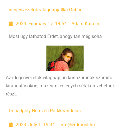
idegenvezetők világnapja
Ilka Gábor
2024. February 17. 14:54
Ádám Katalin
Most úgy láthatod Érdet, ahogy tán még soha
Az idegenvezetők világnapján kuriózumnak számító
kirándulásokon, múzeumi és egyéb sétákon vehetünk
részt.
Duna-Ipoly Nemzeti Park
kirándulás
2023. July 1. 19:34
info@erdmost.hu