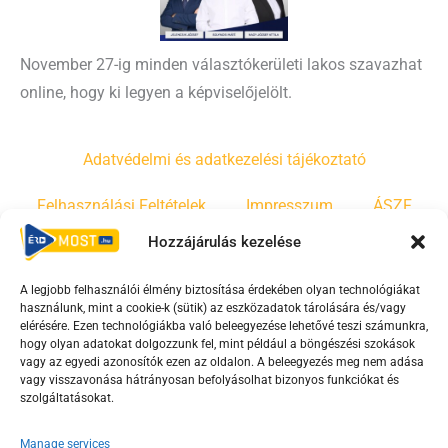
November 27-ig minden választókerületi lakos szavazhat
online, hogy ki legyen a képviselőjelölt.
Adatvédelmi és adatkezelési tájékoztató
Felhasználási Feltételek
Impresszum
ÁSZF
Hozzájárulás kezelése
Irányelvek
Moderálási szabályzat
A legjobb felhasználói élmény biztosítása érdekében olyan technológiákat
használunk, mint a cookie-k (sütik) az eszközadatok tárolására és/vagy
F
Y
T
elérésére. Ezen technológiákba való beleegyezése lehetővé teszi számunkra,
a
o
i
hogy olyan adatokat dolgozzunk fel, mint például a böngészési szokások
vagy az egyedi azonosítók ezen az oldalon. A beleegyezés meg nem adása
c
u
k
vagy visszavonása hátrányosan befolyásolhat bizonyos funkciókat és
e
t
t
szolgáltatásokat.
b
u
o
Manage services