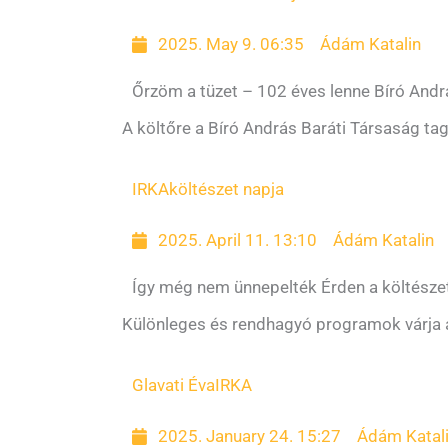
2025. May 9. 06:35
Ádám Katalin
Őrzöm a tüzet – 102 éves lenne Bíró Andr
A költőre a Bíró András Baráti Társaság ta
IRKA
költészet napja
2025. April 11. 13:10
Ádám Katalin
Így még nem ünnepelték Érden a költészet
Különleges és rendhagyó programok várja a
Glavati Éva
IRKA
2025. January 24. 15:27
Ádám Katal