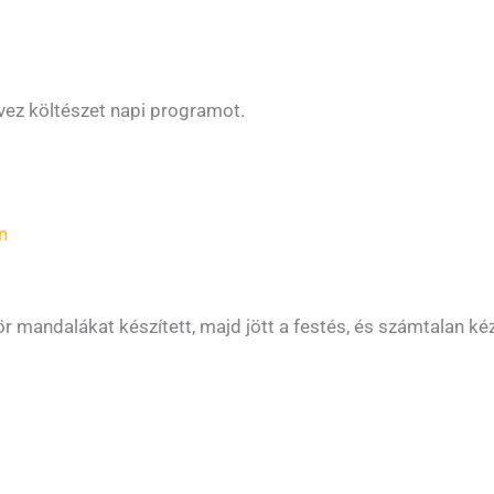
rvez költészet napi programot.
n
ör mandalákat készített, majd jött a festés, és számtalan k