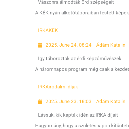
Vászonra álmodták Érd szépségeit
A KÉK nyári alkotótáboraiban festett képeke
IRKA
KÉK
2025. June 24. 08:24
Ádám Katalin
Így táboroztak az érdi képzőművészek
A háromnapos program még csak a kezdet: 
IRKA
irodalmi díjak
2025. June 23. 18:03
Ádám Katalin
Lássuk, kik kapták idén az IRKA díjait
Hagyomány, hogy a születésnapon kitüntetéss