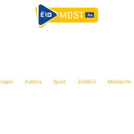
snapló
Kultúra
Sport
ZöldÉrd
Minden hír