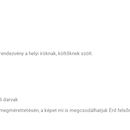
endezvény a helyi íróknak, költőknek szólt.
di darvak
 megmérettetésén, a képet mi is megcsodálhatjuk Érd felső