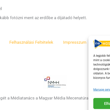
él
inkább fotózni ment az erdőbe a díjátadó helyett.
Felhasználási Feltételek
Impresszum
ÁSZF
A legjobb fe
mint a cooki
technológiák
dolgozzunk f
oldalon. A 
bizonyos fun
Manage serv
égét a Médiatanács a Magyar Média Mecenatúra program k
El