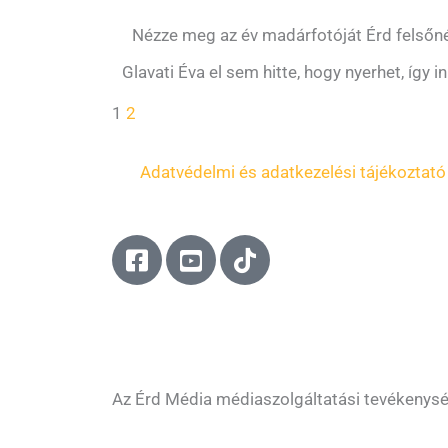
Nézze meg az év madárfotóját Érd felsőn
Glavati Éva el sem hitte, hogy nyerhet, így 
1
2
Adatvédelmi és adatkezelési tájékoztató
F
Y
T
a
o
i
c
u
k
e
t
t
b
u
o
o
b
k
o
e
Az Érd Média médiaszolgáltatási tevékenys
k
-
-
s