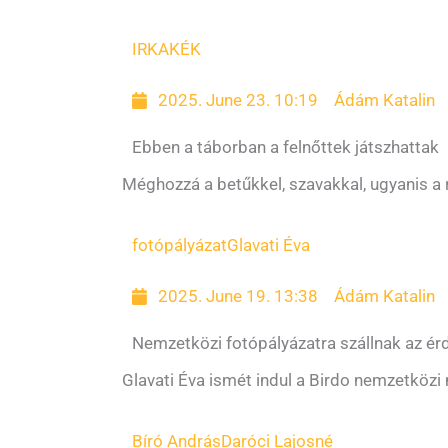
IRKA
KÉK
2025. June 23. 10:19
Ádám Katalin
Ebben a táborban a felnőttek játszhattak
Méghozzá a betűkkel, szavakkal, ugyanis a r
fotópályázat
Glavati Éva
2025. June 19. 13:38
Ádám Katalin
Nemzetközi fotópályázatra szállnak az ér
Glavati Éva ismét indul a Birdo nemzetközi
Bíró András
Daróci Lajosné