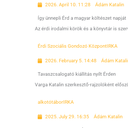
2026. April 10. 11:28
Ádám Katalin
Így ünnepli Érd a magyar költészet napját
Az érdi irodalmi körök és a könyvtár is sze
Érdi Szociális Gondozó Központ
IRKA
2026. February 5. 14:48
Ádám Katali
Tavaszcsalogató kiállítás nyílt Érden
Varga Katalin szerkesztő-rajzolóként elősz
alkotótábor
IRKA
2025. July 29. 16:35
Ádám Katalin