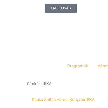
ÉRDI ÚJSÁG
Programok
Váro
Címkék: IRKA
Page
Page
Csuka Zoltán Városi Könyvtár
IRKA