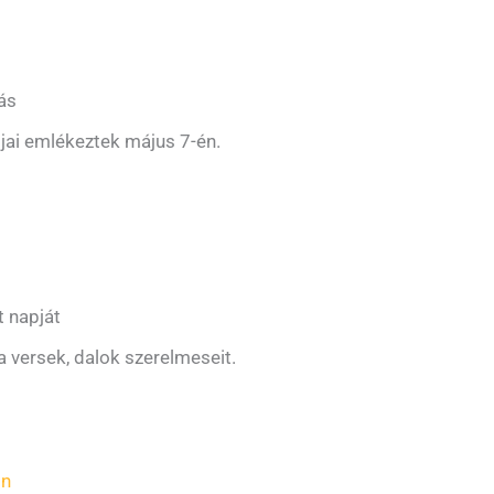
ás
gjai emlékeztek május 7-én.
 napját
 versek, dalok szerelmeseit.
in