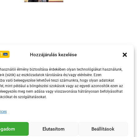
Irányelvek
Moderálási szabályzat
Hozzájárulás kezelése
lhasználói élmény biztosítása érdekében olyan technológiákat használunk,
e-k (sütik) az eszközadatok tárolására és/vagy elérésére. Ezen
ba való beleegyezése lehetővé teszi számunkra, hogy olyan adatokat
el, mint például a böngészési szokások vagy az egyedi azonosítók ezen az
beleegyezés meg nem adása vagy visszavonása hátrányosan befolyásolhat
kciókat és szolgáltatásokat.
ices
eretében támogatja.
fogadom
Elutasítom
Beállítások