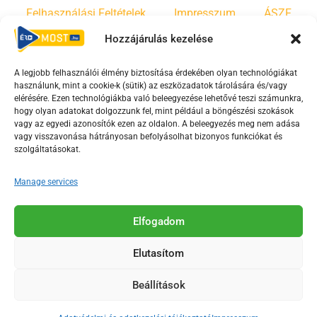
Felhasználási Feltételek
Impresszum
ÁSZF
Hozzájárulás kezelése
Irányelvek
Moderálási szabályzat
A legjobb felhasználói élmény biztosítása érdekében olyan technológiákat
használunk, mint a cookie-k (sütik) az eszközadatok tárolására és/vagy
F
Y
T
elérésére. Ezen technológiákba való beleegyezése lehetővé teszi számunkra,
hogy olyan adatokat dolgozzunk fel, mint például a böngészési szokások
a
o
i
vagy az egyedi azonosítók ezen az oldalon. A beleegyezés meg nem adása
c
u
k
vagy visszavonása hátrányosan befolyásolhat bizonyos funkciókat és
e
t
t
szolgáltatásokat.
b
u
o
Manage services
o
b
k
o
e
Az Érd Média médiaszolgáltatási tevékenységét a
k
-
Elfogadom
Médiatanács a Magyar Média Mecenatúra program
-
s
keretében támogatja.
Elutasítom
s
q
q
u
Beállítások
u
a
2018-2026. © Minden jog fenntartva, Érd Megyei Jogú Város
a
r
Polgármesteri Hivatal Média Osztálya