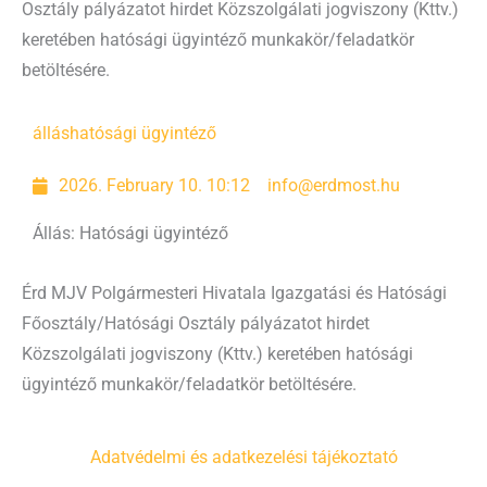
Osztály pályázatot hirdet Közszolgálati jogviszony (Kttv.)
keretében hatósági ügyintéző munkakör/feladatkör
betöltésére.
állás
hatósági ügyintéző
2026. February 10. 10:12
info@erdmost.hu
Állás: Hatósági ügyintéző
Érd MJV Polgármesteri Hivatala Igazgatási és Hatósági
Főosztály/Hatósági Osztály pályázatot hirdet
Közszolgálati jogviszony (Kttv.) keretében hatósági
ügyintéző munkakör/feladatkör betöltésére.
Adatvédelmi és adatkezelési tájékoztató