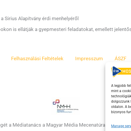
 a Sirius Alapítvány érdi menhelyéről
kon is ellátják a gyepmesteri feladatokat, emellett jelent
Felhasználási Feltételek
Impresszum
ÁSZF
A legjobb fe
mint a cooki
technológiák
dolgozzunk f
oldalon. A 
bizonyos fun
égét a Médiatanács a Magyar Média Mecenatúra program k
Manage serv