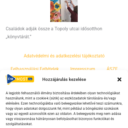
Családok adják össze a Topoly utcai idősotthon
„könyvtárát.”
Adatvédelmi és adatkezelési tájékoztató
Felhasználási Feltételek
Impresszum
ÁSZF
Hozzájárulás kezelése
Irányelvek
Moderálási szabályzat
A legjobb felhasználói élmény biztosítása érdekében olyan technológiákat
használunk, mint a cookie-k (sütik) az eszközadatok tárolására és/vagy
F
Y
T
elérésére. Ezen technológiákba való beleegyezése lehetővé teszi számunkra,
a
o
i
hogy olyan adatokat dolgozzunk fel, mint például a böngészési szokások
vagy az egyedi azonosítók ezen az oldalon. A beleegyezés meg nem adása
c
u
k
vagy visszavonása hátrányosan befolyásolhat bizonyos funkciókat és
e
t
t
szolgáltatásokat.