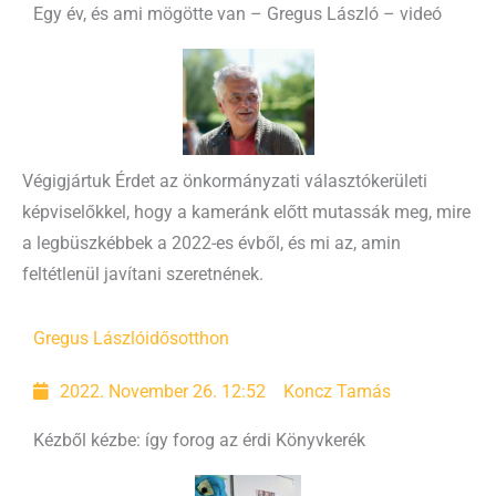
Egy év, és ami mögötte van – Gregus László – videó
Végigjártuk Érdet az önkormányzati választókerületi
képviselőkkel, hogy a kameránk előtt mutassák meg, mire
a legbüszkébbek a 2022-es évből, és mi az, amin
feltétlenül javítani szeretnének.
Gregus László
idősotthon
2022. November 26. 12:52
Koncz Tamás
Kézből kézbe: így forog az érdi Könyvkerék