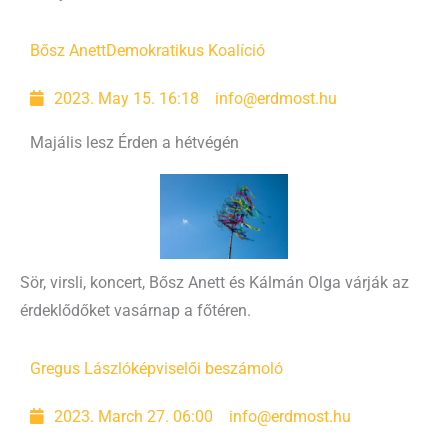
Bősz Anett
Demokratikus Koalíció
2023. May 15. 16:18
info@erdmost.hu
Majális lesz Érden a hétvégén
Sör, virsli, koncert, Bősz Anett és Kálmán Olga várják az
érdeklődőket vasárnap a főtéren.
Gregus László
képviselői beszámoló
2023. March 27. 06:00
info@erdmost.hu