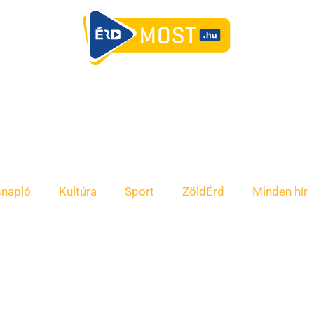
snapló
Kultúra
Sport
ZöldÉrd
Minden hír