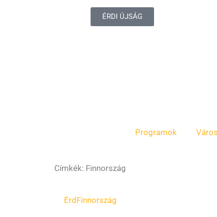
ÉRDI ÚJSÁG
Programok
Váro
Címkék: Finnország
Érd
Finnország