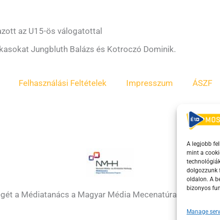
zott az U15-ös válogatottal
rkasokat Jungbluth Balázs és Kotroczó Dominik.
Felhasználási Feltételek
Impresszum
ÁSZF
A legjobb fe
mint a cooki
technológiák
dolgozzunk f
oldalon. A 
bizonyos fun
égét a Médiatanács a Magyar Média Mecenatúra program k
Manage serv