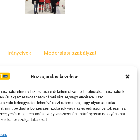
Irányelvek
Moderálási szabályzat
Hozzájárulás kezelése
lhasználói élmény biztosítása érdekében olyan technológiákat használunk,
e-k (sütik) az eszközadatok tárolására és/vagy elérésére. Ezen
ba való beleegyezése lehetővé teszi számunkra, hogy olyan adatokat
el, mint például a böngészési szokások vagy az egyedi azonosítók ezen az
beleegyezés meg nem adása vagy visszavonása hátrányosan befolyásolhat
kciókat és szolgáltatásokat.
eretében támogatja.
ices