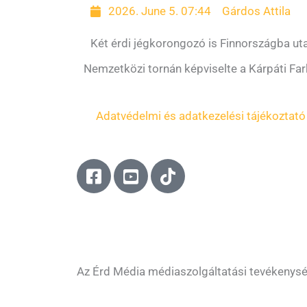
2026. June 5. 07:44
Gárdos Attila
Két érdi jégkorongozó is Finnországba uta
Nemzetközi tornán képviselte a Kárpáti Fa
Adatvédelmi és adatkezelési tájékoztató
F
Y
T
a
o
i
c
u
k
e
t
t
b
u
o
o
b
k
o
e
Az Érd Média médiaszolgáltatási tevékenys
k
-
-
s