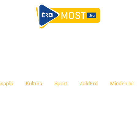
snapló
Kultúra
Sport
ZöldÉrd
Minden hír