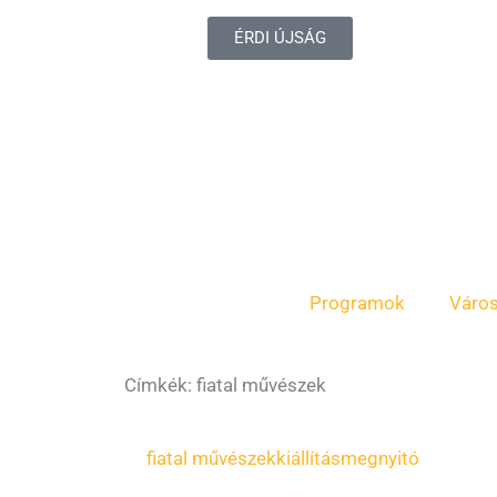
ÉRDI ÚJSÁG
Programok
Váro
Címkék: fiatal művészek
fiatal művészek
kiállításmegnyitó