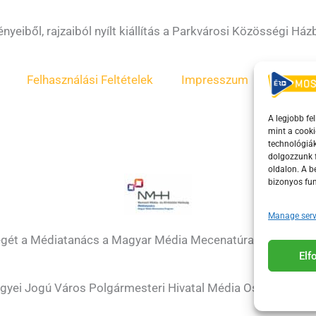
yeiből, rajzaiból nyílt kiállítás a Parkvárosi Közösségi Ház
Felhasználási Feltételek
Impresszum
ÁSZF
A legjobb fe
mint a cooki
technológiák
dolgozzunk f
oldalon. A 
bizonyos fun
Manage serv
égét a Médiatanács a Magyar Média Mecenatúra program k
El
gyei Jogú Város Polgármesteri Hivatal Média Osztálya