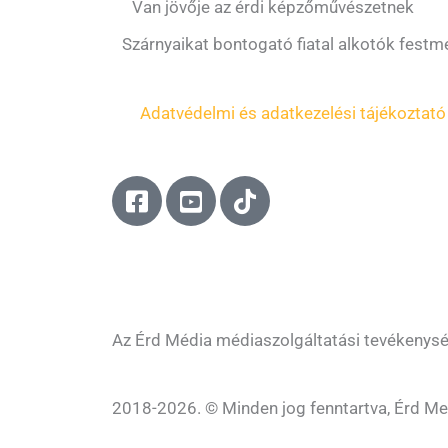
Van jövője az érdi képzőművészetnek
Szárnyaikat bontogató fiatal alkotók festmén
Adatvédelmi és adatkezelési tájékoztató
F
Y
T
a
o
i
c
u
k
e
t
t
b
u
o
o
b
k
o
e
Az Érd Média médiaszolgáltatási tevékenys
k
-
-
s
2018-2026. © Minden jog fenntartva, Érd Me
s
q
q
u