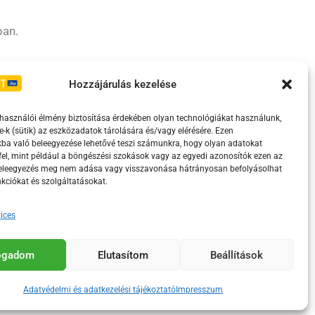
ban.
Irányelvek
Moderálási szabályzat
Hozzájárulás kezelése
lhasználói élmény biztosítása érdekében olyan technológiákat használunk,
e-k (sütik) az eszközadatok tárolására és/vagy elérésére. Ezen
ba való beleegyezése lehetővé teszi számunkra, hogy olyan adatokat
el, mint például a böngészési szokások vagy az egyedi azonosítók ezen az
beleegyezés meg nem adása vagy visszavonása hátrányosan befolyásolhat
kciókat és szolgáltatásokat.
ices
eretében támogatja.
fogadom
Elutasítom
Beállítások
Adatvédelmi és adatkezelési tájékoztató
Impresszum