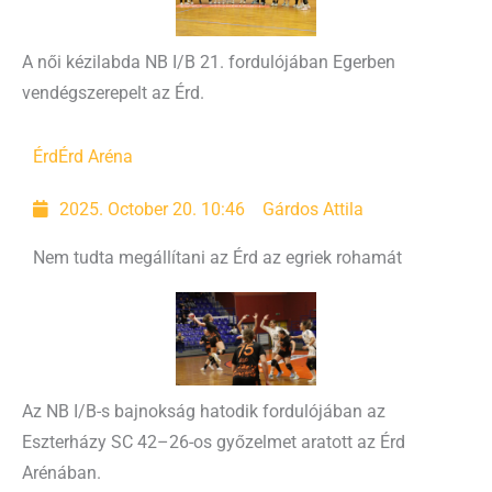
A női kézilabda NB I/B 21. fordulójában Egerben
vendégszerepelt az Érd.
Érd
Érd Aréna
2025. October 20. 10:46
Gárdos Attila
Nem tudta megállítani az Érd az egriek rohamát
Az NB I/B-s bajnokság hatodik fordulójában az
Eszterházy SC 42–26-os győzelmet aratott az Érd
Arénában.