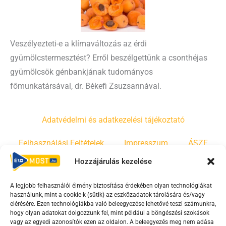
Veszélyezteti-e a klímaváltozás az érdi
gyümölcstermesztést? Erről beszélgettünk a csonthéjas
gyümölcsök génbankjának tudományos
főmunkatársával, dr. Békefi Zsuzsannával.
Adatvédelmi és adatkezelési tájékoztató
Felhasználási Feltételek
Impresszum
ÁSZF
Hozzájárulás kezelése
Irányelvek
Moderálási szabályzat
A legjobb felhasználói élmény biztosítása érdekében olyan technológiákat
használunk, mint a cookie-k (sütik) az eszközadatok tárolására és/vagy
F
Y
T
elérésére. Ezen technológiákba való beleegyezése lehetővé teszi számunkra,
hogy olyan adatokat dolgozzunk fel, mint például a böngészési szokások
a
o
i
vagy az egyedi azonosítók ezen az oldalon. A beleegyezés meg nem adása