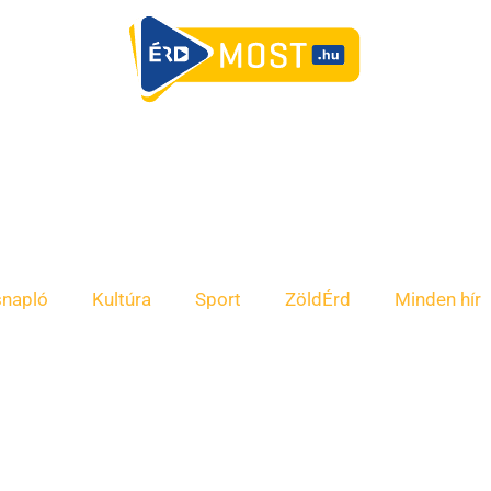
snapló
Kultúra
Sport
ZöldÉrd
Minden hír