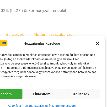
25. (III.27.) önkormányzati rendelet
Irányelvek
Moderálási szabályzat
Hozzájárulás kezelése
lhasználói élmény biztosítása érdekében olyan technológiákat használunk,
e-k (sütik) az eszközadatok tárolására és/vagy elérésére. Ezen
ba való beleegyezése lehetővé teszi számunkra, hogy olyan adatokat
el, mint például a böngészési szokások vagy az egyedi azonosítók ezen az
beleegyezés meg nem adása vagy visszavonása hátrányosan befolyásolhat
kciókat és szolgáltatásokat.
eretében támogatja.
fogadom
Elutasítom
Beállítások
Adatvédelmi és adatkezelési tájékoztató
Impresszum