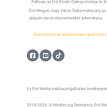
Felhívás az Érd Kiváló Diáksportolója és É
Érd Megyei Jogú Város Önkormányzata az ál
alapján városi elismeréseket adományoz.
Adatvédelmi és adatkezelési tájékoztató
F
Y
T
a
o
i
c
u
k
e
t
t
b
u
o
o
b
k
o
e
Az Érd Média médiaszolgáltatási tevékenys
k
-
-
s
2018-2026. © Minden jog fenntartva, Érd Me
s
q