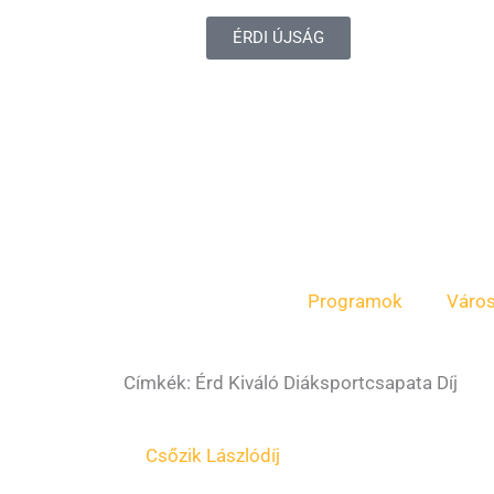
ÉRDI ÚJSÁG
Programok
Váro
Címkék: Érd Kiváló Diáksportcsapata Díj
Csőzik László
díj