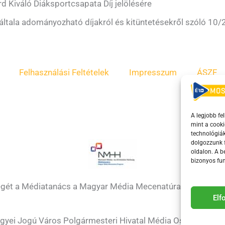
rd Kiváló Diáksportcsapata Díj jelölésére
tala adományozható díjakról és kitüntetésekről szóló 10/20
Felhasználási Feltételek
Impresszum
ÁSZF
A legjobb fe
mint a cooki
technológiák
dolgozzunk f
oldalon. A 
bizonyos fun
égét a Médiatanács a Magyar Média Mecenatúra program k
El
gyei Jogú Város Polgármesteri Hivatal Média Osztálya