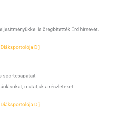
teljesítményükkel is öregbítették Érd hírnevét.
 Diáksportolója Díj
és sportcsapatait
ajánlásokat, mutatjuk a részleteket.
 Diáksportolója Díj
n