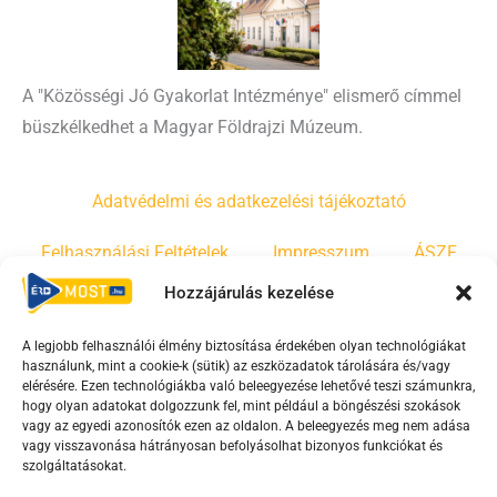
A "Közösségi Jó Gyakorlat Intézménye" elismerő címmel
büszkélkedhet a Magyar Földrajzi Múzeum.
Adatvédelmi és adatkezelési tájékoztató
Felhasználási Feltételek
Impresszum
ÁSZF
Hozzájárulás kezelése
Irányelvek
Moderálási szabályzat
A legjobb felhasználói élmény biztosítása érdekében olyan technológiákat
használunk, mint a cookie-k (sütik) az eszközadatok tárolására és/vagy
F
Y
T
elérésére. Ezen technológiákba való beleegyezése lehetővé teszi számunkra,
hogy olyan adatokat dolgozzunk fel, mint például a böngészési szokások
a
o
i
vagy az egyedi azonosítók ezen az oldalon. A beleegyezés meg nem adása
c
u
k
vagy visszavonása hátrányosan befolyásolhat bizonyos funkciókat és
e
t
t
szolgáltatásokat.