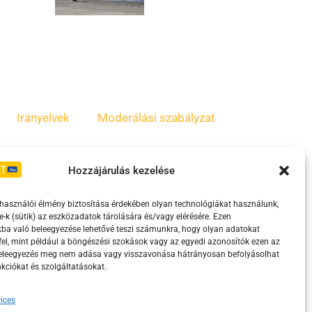
Irányelvek
Moderálási szabályzat
Hozzájárulás kezelése
lhasználói élmény biztosítása érdekében olyan technológiákat használunk,
e-k (sütik) az eszközadatok tárolására és/vagy elérésére. Ezen
ba való beleegyezése lehetővé teszi számunkra, hogy olyan adatokat
el, mint például a böngészési szokások vagy az egyedi azonosítók ezen az
beleegyezés meg nem adása vagy visszavonása hátrányosan befolyásolhat
kciókat és szolgáltatásokat.
eretében támogatja.
ices