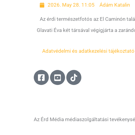
2026. May 28. 11:05
Ádám Katalin
Az érdi természetfotós az El Caminón tal
Glavati Éva két társával végigjárta a zarán
Adatvédelmi és adatkezelési tájékoztató
F
Y
T
a
o
i
c
u
k
e
t
t
b
u
o
o
b
k
o
e
Az Érd Média médiaszolgáltatási tevékenys
k
-
-
s