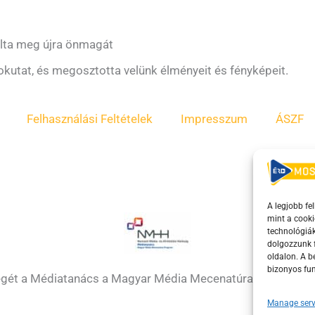
álta meg újra önmagát
dokutat, és megosztotta velünk élményeit és fényképeit.
Felhasználási Feltételek
Impresszum
ÁSZF
A legjobb fe
mint a cooki
technológiák
dolgozzunk f
oldalon. A 
bizonyos fun
égét a Médiatanács a Magyar Média Mecenatúra program k
Manage serv