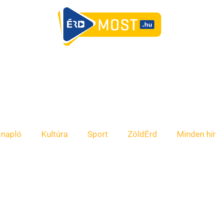
snapló
Kultúra
Sport
ZöldÉrd
Minden hír