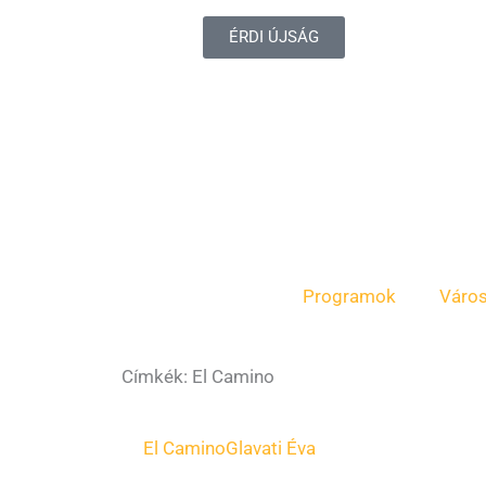
ÉRDI ÚJSÁG
Programok
Váro
Címkék: El Camino
El Camino
Glavati Éva