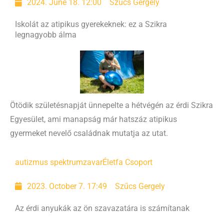
2024. June 18. 12:00
Szűcs Gergely
Iskolát az atipikus gyerekeknek: ez a Szikra
legnagyobb álma
Ötödik születésnapját ünnepelte a hétvégén az érdi Szikra
Egyesület, ami manapság már hatszáz atipikus
gyermeket nevelő családnak mutatja az utat.
autizmus spektrumzavar
Életfa Csoport
2023. October 7. 17:49
Szűcs Gergely
Az érdi anyukák az ön szavazatára is számítanak