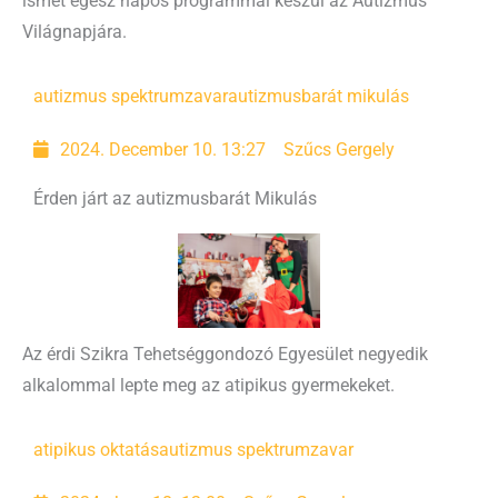
ismét egész napos programmal készül az Autizmus
Világnapjára.
autizmus spektrumzavar
autizmusbarát mikulás
2024. December 10. 13:27
Szűcs Gergely
Érden járt az autizmusbarát Mikulás
Az érdi Szikra Tehetséggondozó Egyesület negyedik
alkalommal lepte meg az atipikus gyermekeket.
atipikus oktatás
autizmus spektrumzavar