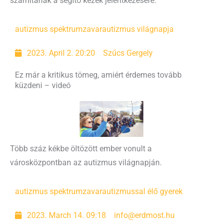
számítanak a segítő kezek jelentkezésére.
autizmus spektrumzavar
autizmus világnapja
2023. April 2. 20:20
Szűcs Gergely
Ez már a kritikus tömeg, amiért érdemes tovább
küzdeni – videó
Több száz kékbe öltözött ember vonult a
városközpontban az autizmus világnapján.
autizmus spektrumzavar
autizmussal élő gyerek
2023. March 14. 09:18
info@erdmost.hu