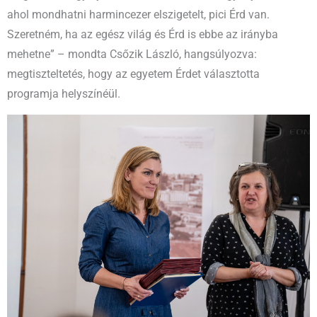
ahol mondhatni harmincezer elszigetelt, pici Érd van.
Szeretném, ha az egész világ és Érd is ebbe az irányba
mehetne” – mondta Csőzik László, hangsúlyozva:
megtiszteltetés, hogy az egyetem Érdet választotta
programja helyszínéül.