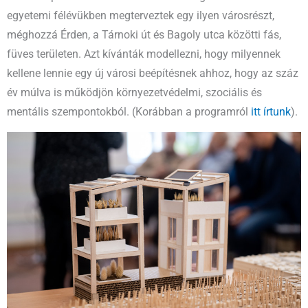
egyetemi félévükben megterveztek egy ilyen városrészt,
méghozzá Érden, a Tárnoki út és Bagoly utca közötti fás,
füves területen. Azt kívánták modellezni, hogy milyennek
kellene lennie egy új városi beépítésnek ahhoz, hogy az száz
év múlva is működjön környezetvédelmi, szociális és
mentális szempontokból. (Korábban a programról
itt írtunk
).