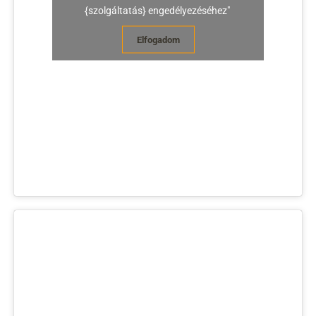
{szolgáltatás} engedélyezéséhez"
Elfogadom