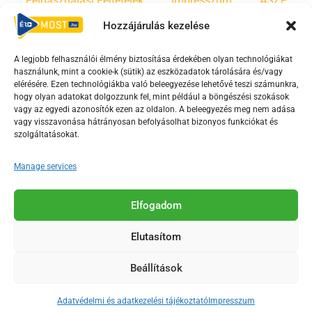
Felhasználási Feltételek
Impresszum
ÁSZF
Hozzájárulás kezelése
Irányelvek
Moderálási szabályzat
A legjobb felhasználói élmény biztosítása érdekében olyan technológiákat
használunk, mint a cookie-k (sütik) az eszközadatok tárolására és/vagy
F
Y
T
elérésére. Ezen technológiákba való beleegyezése lehetővé teszi számunkra,
a
o
i
hogy olyan adatokat dolgozzunk fel, mint például a böngészési szokások
vagy az egyedi azonosítók ezen az oldalon. A beleegyezés meg nem adása
c
u
k
vagy visszavonása hátrányosan befolyásolhat bizonyos funkciókat és
e
t
t
szolgáltatásokat.
b
u
o
o
b
k
Manage services
o
e
Az Érd Média médiaszolgáltatási tevékenységét a
k
-
Elfogadom
Médiatanács a Magyar Média Mecenatúra program
-
s
keretében támogatja.
Elutasítom
s
q
q
u
Beállítások
u
a
2018-2026. © Minden jog fenntartva, Érd Megyei Jogú Város
a
r
Polgármesteri Hivatal Média Osztálya
Adatvédelmi és adatkezelési tájékoztató
Impresszum
r
e