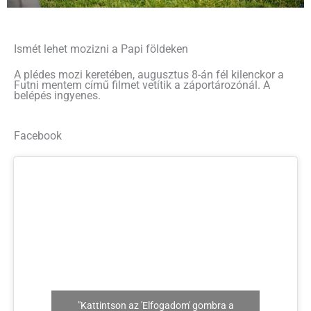
Ismét lehet mozizni a Papi földeken
A plédes mozi keretében, augusztus 8-án fél kilenckor a
Futni mentem című filmet vetítik a záportározónál. A
belépés ingyenes.
Facebook
"Kattintson az 'Elfogadom' gombra a