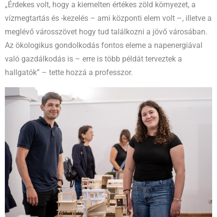
„Érdekes volt, hogy a kiemelten értékes zöld környezet, a
vízmegtartás és -kezelés – ami központi elem volt –, illetve a
meglévő városszövet hogy tud találkozni a jövő városában.
Az ökologikus gondolkodás fontos eleme a napenergiával
való gazdálkodás is – erre is több példát terveztek a
hallgatók” – tette hozzá a professzor.