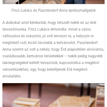
Fricz Lukács és Pasztendorf Anna építészhallgatók
A diákokat arról kérdeztük, hogy tetszett nekik ez az érdi
tervezőmunka. Fricz Lukács elmondta: mivel a város
változatos és sokszínű, jó volt tervezni rá, a helyszín is
megfelelő volt, kicsit távolabb a belvárostól. Pasztendorf
Anna szerint az volt a nehéz, hogy Érd alapvetően alvóváros,
családiasabb, kertvárosi területekkel – nekik pedig nagyobb
lakóegységeket kellett tervezniük, kapcsolódva a meglévő
városrészekhez, úgy, hogy beleilljenek Érd meglévő
arculatába.