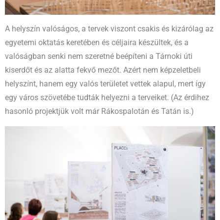
A helyszín valóságos, a tervek viszont csakis és kizárólag az
egyetemi oktatás keretében és céljaira készültek, és a
valóságban senki nem szeretné beépíteni a Tárnoki úti
kiserdőt és az alatta fekvő mezőt. Azért nem képzeletbeli
helyszínt, hanem egy valós területet vettek alapul, mert így
egy város szövetébe tudták helyezni a terveiket. (Az érdihez
hasonló projektjük volt már Rákospalotán és Tatán is.)