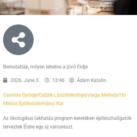
Bemutatták, milyen lehetne a jövő Érdje
2026. June 3.
13:46
Ádám Katalin
Csontos Györgyi
Csőzik László
ökológia
Varga Melinda
Ybl
Miklós Építéstudományi Kar
Az ökologikus lakhatás program keretében építészhallgatók
terveztek Érdre egy új városrészt.