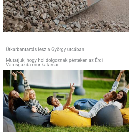
Útkarbantartás lesz a György utcában
Mutatjuk, hogy hol dolgoznak pénteken az Érdi
Városgazda munkatársai.