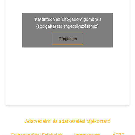
"Kattintson az 'Elfogadom' gombra a
{szolgáltatás} engedélyezéséhez"
Elfogadom
Adatvédelmi és adatkezelési tájékoztató