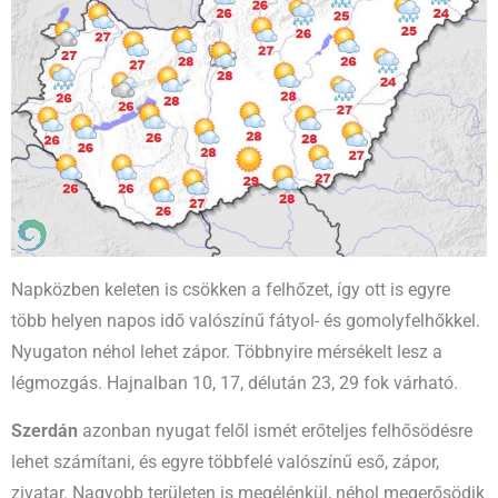
Napközben keleten is csökken a felhőzet, így ott is egyre
több helyen napos idő valószínű fátyol- és gomolyfelhőkkel.
Nyugaton néhol lehet zápor. Többnyire mérsékelt lesz a
légmozgás. Hajnalban 10, 17, délután 23, 29 fok várható.
Szerdán
azonban nyugat felől ismét erőteljes felhősödésre
lehet számítani, és egyre többfelé valószínű eső, zápor,
zivatar. Nagyobb területen is megélénkül, néhol megerősödik