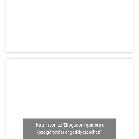
"Kattintson az 'Elfogadom' gombra a
{szolgáltatás} engedélyezéséhez"