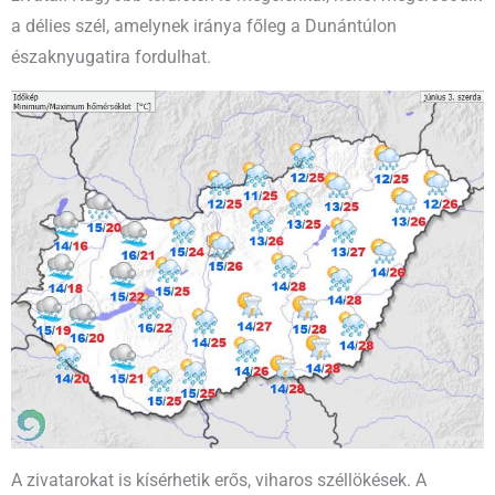
a délies szél, amelynek iránya főleg a Dunántúlon
északnyugatira fordulhat.
A zivatarokat is kísérhetik erős, viharos széllökések. A