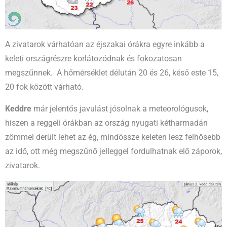
A zivatarok várhatóan az éjszakai órákra egyre inkább a
keleti országrészre korlátozódnak és fokozatosan
megszűnnek. A hőmérséklet délután 20 és 26, késő este 15,
20 fok között várható.
Keddre
már jelentős javulást jósolnak a meteorológusok,
hiszen a reggeli órákban az ország nyugati kétharmadán
zömmel derült lehet az ég, mindössze keleten lesz felhősebb
az idő, ott még megszűnő jelleggel fordulhatnak elő záporok,
zivatarok.