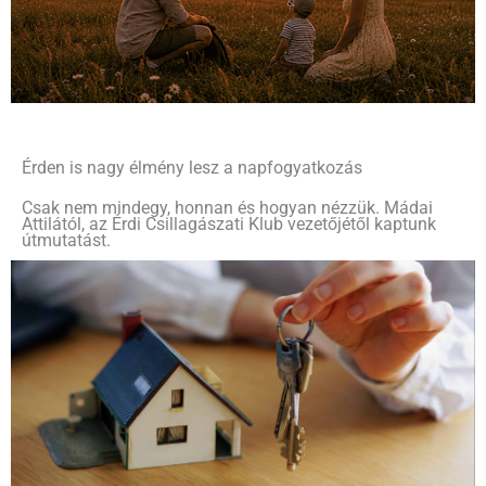
Érden is nagy élmény lesz a napfogyatkozás
Csak nem mindegy, honnan és hogyan nézzük. Mádai
Attilától, az Érdi Csillagászati Klub vezetőjétől kaptunk
útmutatást.