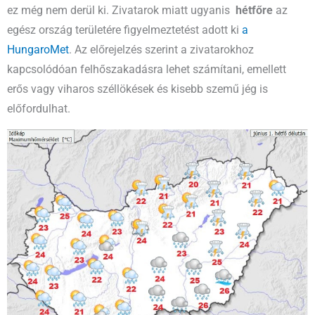
ez még nem derül ki. Zivatarok miatt ugyanis
hétfőre
az
egész ország területére figyelmeztetést adott ki
a
HungaroMet
. Az előrejelzés szerint a zivatarokhoz
kapcsolódóan felhőszakadásra lehet számítani, emellett
erős vagy viharos széllökések és kisebb szemű jég is
előfordulhat.