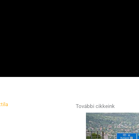
tila
További cikkeink