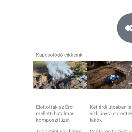
Kapcsolódó cikkeink
Két érdi utcában is
Eloltották az Érd
vízhiányra ébredte
melletti hatalmas
lakók
komposzttüzet
Csőtörés történt a
Több mint egy héten