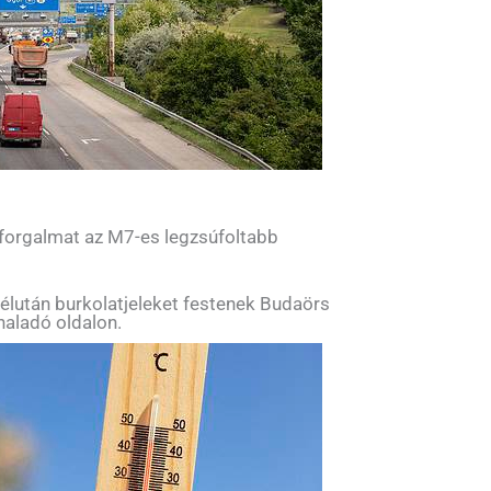
 forgalmat az M7-es legzsúfoltabb
élután burkolatjeleket festenek Budaörs
haladó oldalon.