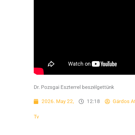
Dr. Pozsgai Eszterrel beszélgettünk
2026. May 22,
12:18
Gárdos At
Tv