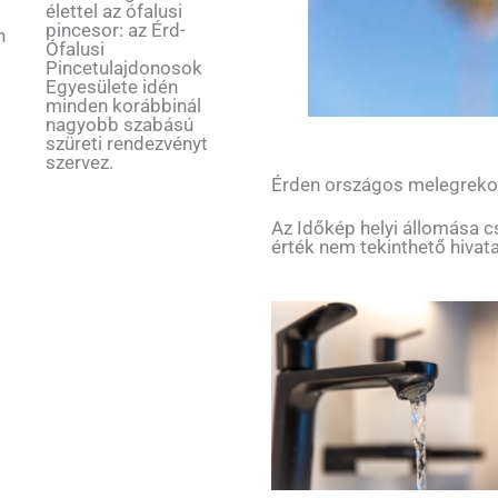
élettel az ófalusi
s
pincesor: az Érd-
n
Ófalusi
Pincetulajdonosok
Egyesülete idén
minden korábbinál
nagyobb szabású
szüreti rendezvényt
szervez.
Érden országos melegreko
Az Időkép helyi állomása c
érték nem tekinthető hivat