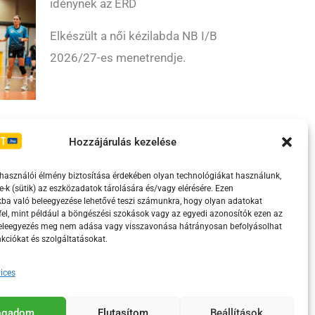
idénynek az ÉRD
Elkészült a női kézilabda NB I/B
2026/27-es menetrendje.
Irányelvek
Moderálási szabályzat
Hozzájárulás kezelése
lhasználói élmény biztosítása érdekében olyan technológiákat használunk,
e-k (sütik) az eszközadatok tárolására és/vagy elérésére. Ezen
ba való beleegyezése lehetővé teszi számunkra, hogy olyan adatokat
el, mint például a böngészési szokások vagy az egyedi azonosítók ezen az
beleegyezés meg nem adása vagy visszavonása hátrányosan befolyásolhat
kciókat és szolgáltatásokat.
ices
eretében támogatja.
fogadom
Elutasítom
Beállítások