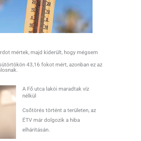
rdot mértek, majd kiderült, hogy mégsem
sütörtökön 43,16 fokot mért, azonban ez az
alosnak.
A Fő utca lakói maradtak víz
nélkül
Csőtörés történt a területen, az
ÉTV már dolgozik a hiba
elhárításán.