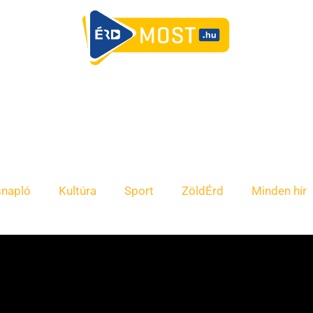
snapló
Kultúra
Sport
ZöldÉrd
Minden hír