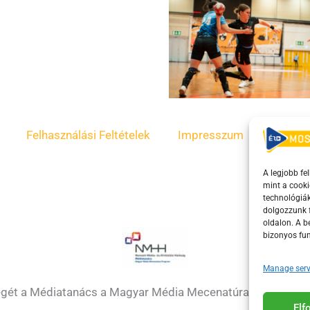
Felhasználási Feltételek
Impresszum
ÁSZF
A legjobb fe
mint a cooki
technológiák
dolgozzunk f
oldalon. A 
bizonyos fun
Manage serv
égét a Médiatanács a Magyar Média Mecenatúra program k
El