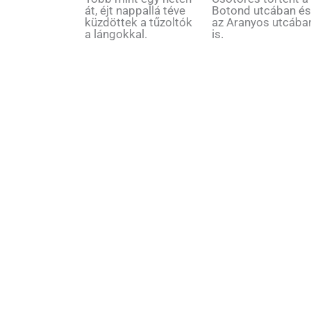
Botond utcában é
át, éjt nappallá téve
az Aranyos utcába
küzdöttek a tűzoltók
is.
a lángokkal.