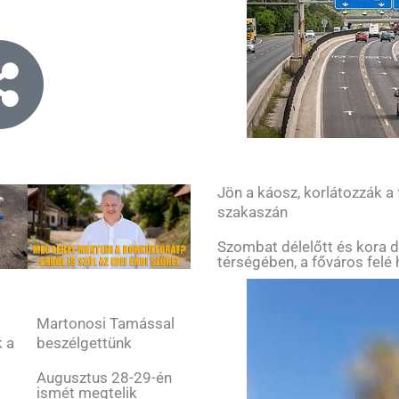
Jön a káosz, korlátozzák a
szakaszán
Szombat délelőtt és kora d
térségében, a főváros felé 
Martonosi Tamással
k a
beszélgettünk
Augusztus 28-29-én
ismét megtelik