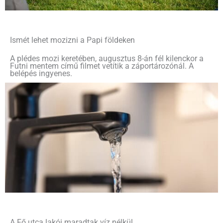
Ismét lehet mozizni a Papi földeken
A plédes mozi keretében, augusztus 8-án fél kilenckor a
Futni mentem című filmet vetítik a záportározónál. A
belépés ingyenes.
A Fő utca lakói maradtak víz nélkül