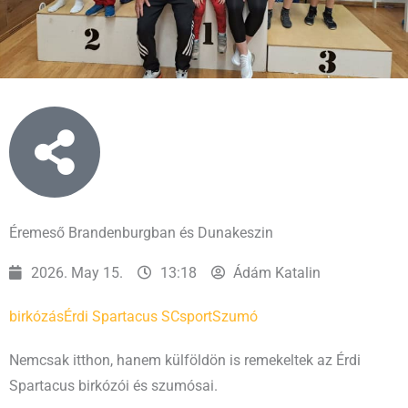
Éremeső Brandenburgban és Dunakeszin
2026. May 15.
13:18
Ádám Katalin
birkózás
Érdi Spartacus SC
sport
Szumó
Nemcsak itthon, hanem külföldön is remekeltek az Érdi
Spartacus birkózói és szumósai.