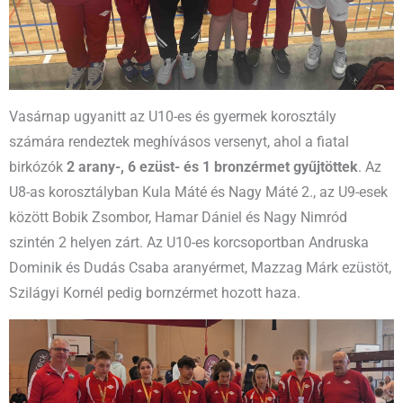
Vasárnap ugyanitt az U10-es és gyermek korosztály
számára rendeztek meghívásos versenyt, ahol a fiatal
birkózók
2 arany-, 6 ezüst- és 1 bronzérmet gyűjtöttek
. Az
U8-as korosztályban Kula Máté és Nagy Máté 2., az U9-esek
között Bobik Zsombor, Hamar Dániel és Nagy Nimród
szintén 2 helyen zárt. Az U10-es korcsoportban Andruska
Dominik és Dudás Csaba aranyérmet, Mazzag Márk ezüstöt,
Szilágyi Kornél pedig bornzérmet hozott haza.