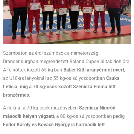
Szombaton az érdi szumósok a németországi
Brandenburgban megrendezett Roland Cupon álltak dohióra.
A felnőttek között 65 kg-ban
Baljer Kitti aranyérmet nyert
,
az U18-as lányoknál az 55 kg-os súlycsoportban
Csuka
Letícia, míg a 70 kg-osok között Szenicza Emma lett
bronzérmes
.
A fiúknál a 70 kg-osok mezőnyében
Szenicza Nimród
második helyen végzett
, a 80 kg-os súlycsoportban pedig
Fodor Károly és Kovács György is harmadik lett
.