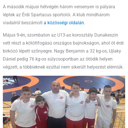
A második májusi hétvégén három versenyen is pályára
léptek az Érdi Spartacus sportolói. A klub mindhárom
viadalról beszámolt
a közösségi oldalán
.
Május 9-én, szombaton az U13-as korosztály Dunakeszin
vett részt a kötöttfogású országos bajnokságon, ahol öt érdi
birkózó lépett szőnyegre. Nagy Benjamin a 32 kg-os, Ujlaky
Dániel pedig 76 kg-os súlycsoportban az ötödik helyen
végzett, a többieknek ezúttal nem sikerült helyezést elérniük.