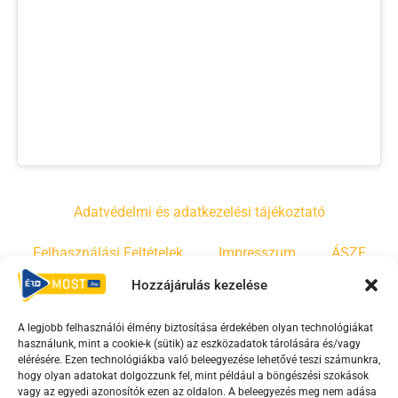
Adatvédelmi és adatkezelési tájékoztató
Felhasználási Feltételek
Impresszum
ÁSZF
Hozzájárulás kezelése
Irányelvek
Moderálási szabályzat
A legjobb felhasználói élmény biztosítása érdekében olyan technológiákat
használunk, mint a cookie-k (sütik) az eszközadatok tárolására és/vagy
F
Y
T
elérésére. Ezen technológiákba való beleegyezése lehetővé teszi számunkra,
hogy olyan adatokat dolgozzunk fel, mint például a böngészési szokások
a
o
i
vagy az egyedi azonosítók ezen az oldalon. A beleegyezés meg nem adása