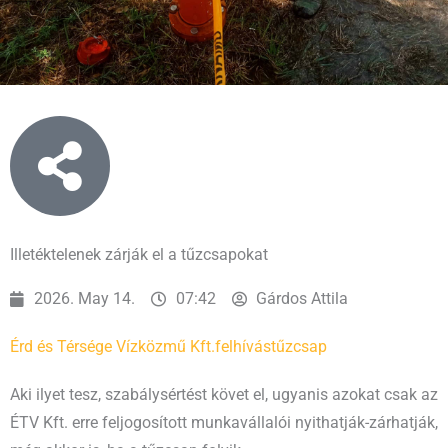
Illetéktelenek zárják el a tűzcsapokat
2026. May 14.
07:42
Gárdos Attila
Érd és Térsége Vízközmű Kft.
felhívás
tűzcsap
Aki ilyet tesz, szabálysértést követ el, ugyanis azokat csak az
ÉTV Kft. erre feljogosított munkavállalói nyithatják-zárhatják,