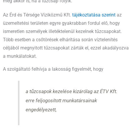
még akkor is, ha a tűzcsap folyik.
Az
Érd és Térsége Víziközmű Kft.
tájékoztatása szerint
az
üzemeltetési területen egyre gyakrabban fordul elő, hogy
ismeretlen személyek illetéktelenül kezelnek tűzcsapokat.
Több esetben a csőtörések elhárítása során víztelenítés
céljából megnyitott tűzcsapokat zárták el, ezzel akadályozva
a munkálatokat.
A szolgáltató felhívja a lakosság figyelmét, hogy
a tűzcsapok kezelése kizárólag az ÉTV Kft.
erre feljogosított munkatársainak
engedélyezett,