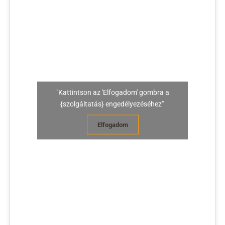
"Kattintson az 'Elfogadom' gombra a
{szolgáltatás} engedélyezéséhez"
Elfogadom