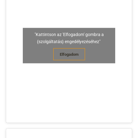
"Kattintson az 'Elfogadom' gombra a
{szolgáltatás} engedélyezéséhez"
Elfogadom