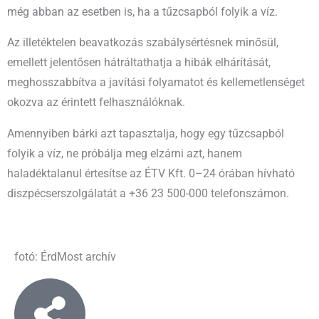
még abban az esetben is, ha a tűzcsapból folyik a víz.
Az illetéktelen beavatkozás szabálysértésnek minősül,
emellett jelentősen hátráltathatja a hibák elhárítását,
meghosszabbítva a javítási folyamatot és kellemetlenséget
okozva az érintett felhasználóknak.
Amennyiben bárki azt tapasztalja, hogy egy tűzcsapból
folyik a víz, ne próbálja meg elzárni azt, hanem
haladéktalanul értesítse az ÉTV Kft. 0–24 órában hívható
diszpécserszolgálatát a +36 23 500-000 telefonszámon.
fotó: ÉrdMost archív