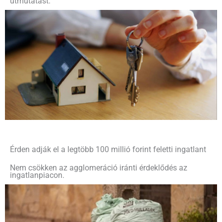
útmutatást.
Érden adják el a legtöbb 100 millió forint feletti ingatlant
Nem csökken az agglomeráció iránti érdeklődés az
ingatlanpiacon.