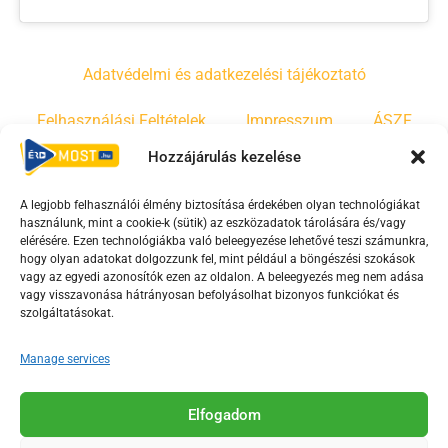
Adatvédelmi és adatkezelési tájékoztató
Felhasználási Feltételek
Impresszum
ÁSZF
Hozzájárulás kezelése
Irányelvek
Moderálási szabályzat
A legjobb felhasználói élmény biztosítása érdekében olyan technológiákat
használunk, mint a cookie-k (sütik) az eszközadatok tárolására és/vagy
F
Y
T
elérésére. Ezen technológiákba való beleegyezése lehetővé teszi számunkra,
a
o
i
hogy olyan adatokat dolgozzunk fel, mint például a böngészési szokások
vagy az egyedi azonosítók ezen az oldalon. A beleegyezés meg nem adása
c
u
k
vagy visszavonása hátrányosan befolyásolhat bizonyos funkciókat és
e
t
t
szolgáltatásokat.
b
u
o
o
b
k
Manage services
o
e
Az Érd Média médiaszolgáltatási tevékenységét a
k
-
Elfogadom
Médiatanács a Magyar Média Mecenatúra program
-
s