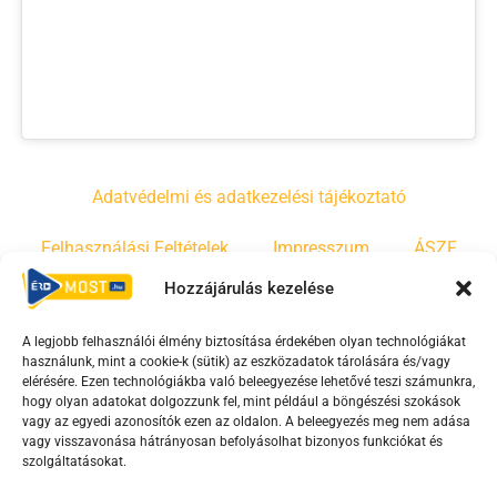
Adatvédelmi és adatkezelési tájékoztató
Felhasználási Feltételek
Impresszum
ÁSZF
Hozzájárulás kezelése
Irányelvek
Moderálási szabályzat
A legjobb felhasználói élmény biztosítása érdekében olyan technológiákat
használunk, mint a cookie-k (sütik) az eszközadatok tárolására és/vagy
F
Y
T
elérésére. Ezen technológiákba való beleegyezése lehetővé teszi számunkra,
hogy olyan adatokat dolgozzunk fel, mint például a böngészési szokások
a
o
i
vagy az egyedi azonosítók ezen az oldalon. A beleegyezés meg nem adása
c
u
k
vagy visszavonása hátrányosan befolyásolhat bizonyos funkciókat és
e
t
t
szolgáltatásokat.
b
u
o