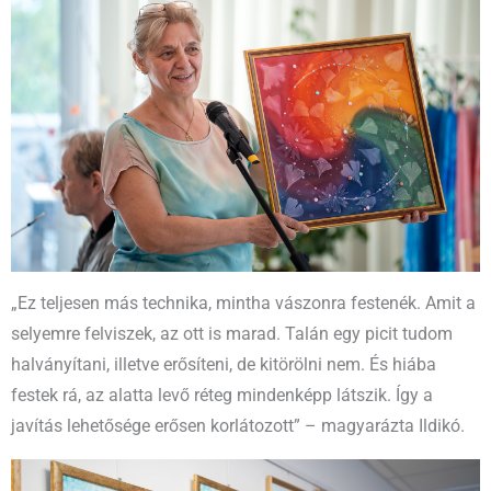
„Ez teljesen más technika, mintha vászonra festenék. Amit a
selyemre felviszek, az ott is marad. Talán egy picit tudom
halványítani, illetve erősíteni, de kitörölni nem. És hiába
festek rá, az alatta levő réteg mindenképp látszik. Így a
javítás lehetősége erősen korlátozott” – magyarázta Ildikó.