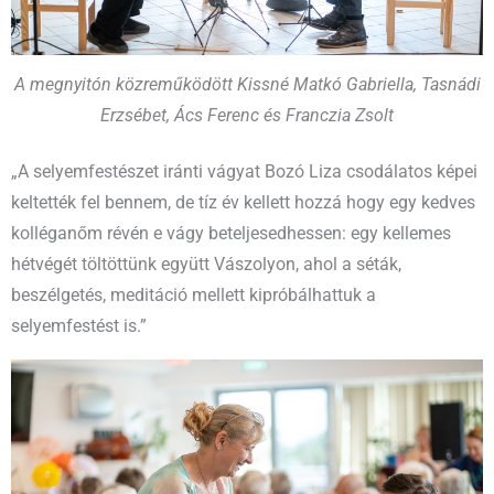
A megnyitón közreműködött Kissné Matkó Gabriella, Tasnádi
Erzsébet, Ács Ferenc és Franczia Zsolt
„A selyemfestészet iránti vágyat Bozó Liza csodálatos képei
keltették fel bennem, de tíz év kellett hozzá hogy egy kedves
kolléganőm révén e vágy beteljesedhessen: egy kellemes
hétvégét töltöttünk együtt Vászolyon, ahol a séták,
beszélgetés, meditáció mellett kipróbálhattuk a
selyemfestést is.”