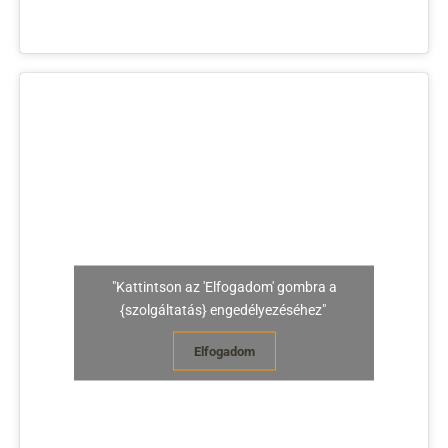
"Kattintson az 'Elfogadom' gombra a
{szolgáltatás} engedélyezéséhez"
Elfogadom