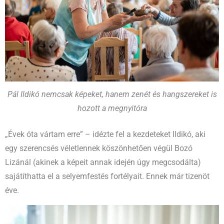
Pál Ildikó nemcsak képeket, hanem zenét és hangszereket is
hozott a megnyitóra
„Évek óta vártam erre” – idézte fel a kezdeteket Ildikó, aki
egy szerencsés véletlennek köszönhetően végül Bozó
Lizánál (akinek a képeit annak idején úgy megcsodálta)
sajátíthatta el a selyemfestés fortélyait. Ennek már tizenöt
éve.