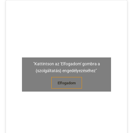
"Kattintson az 'Elfogadom' gombra a
{szolgáltatás} engedélyezéséhez"
Elfogadom