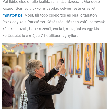
Pál Ildikó első önálló kiállítása is itt, a Szociális Gondozó
Központban volt, akkor is csodás selyemfestményeket
mutatott be
. Most, túl több csoportos és önálló tárlaton
(ezek egyike a Parkvárosi Közösségi Házban volt), nemcsak
képeket hozott, hanem zenét, éneket, mozgást és egy kis
költészetet is a május 7-i kiállításmegnyitóra.