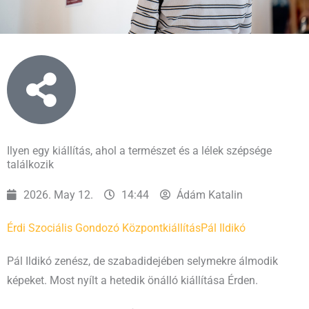
Ilyen egy kiállítás, ahol a természet és a lélek szépsége
találkozik
2026. May 12.
14:44
Ádám Katalin
Érdi Szociális Gondozó Központ
kiállítás
Pál Ildikó
Pál Ildikó zenész, de szabadidejében selymekre álmodik
képeket. Most nyílt a hetedik önálló kiállítása Érden.