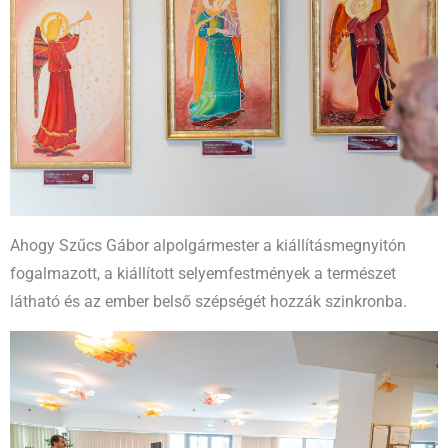
Ahogy Szűcs Gábor alpolgármester a kiállításmegnyitón
fogalmazott, a kiállított selyemfestmények a természet
látható és az ember belső szépségét hozzák szinkronba.