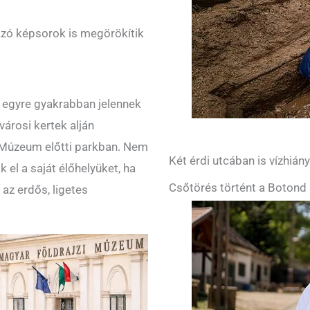
ázó képsorok is megörökítik
, egyre gyakrabban jelennek
városi kertek alján
 Múzeum előtti parkban. Nem
Két érdi utcában is vízhián
 el a saját élőhelyüket, ha
Csőtörés történt a Botond 
az erdős, ligetes