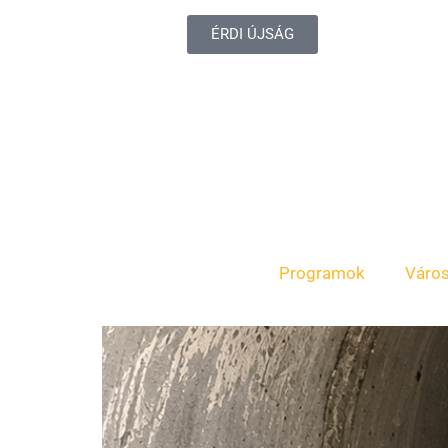
ÉRDI ÚJSÁG
Programok
Váro