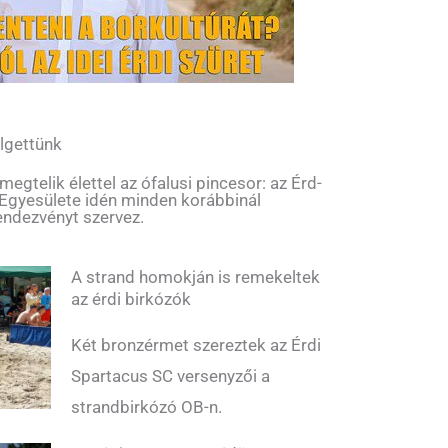
lgettünk
gtelik élettel az ófalusi pincesor: az Érd-
 Egyesülete idén minden korábbinál
endezvényt szervez.
A strand homokján is remekeltek
az érdi birkózók
Két bronzérmet szereztek az Érdi
Spartacus SC versenyzői a
strandbirkózó OB-n.