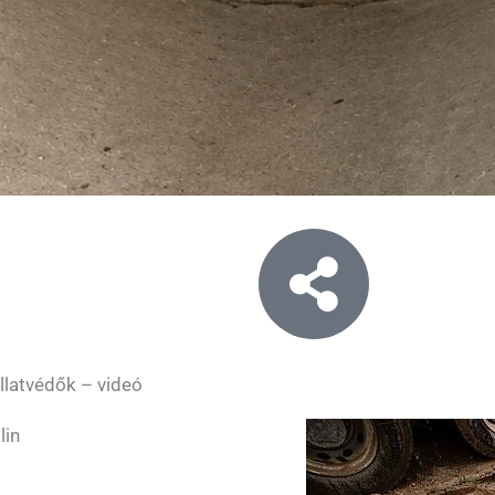
llatvédők – videó
lin