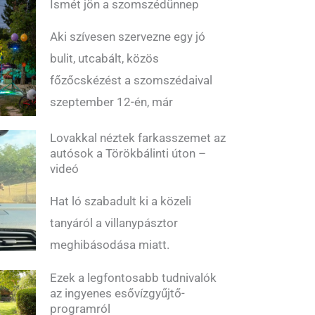
Ismét jön a szomszédünnep
Aki szívesen szervezne egy jó
bulit, utcabált, közös
főzőcskézést a szomszédaival
szeptember 12-én, már
Lovakkal néztek farkasszemet az
autósok a Törökbálinti úton –
videó
Hat ló szabadult ki a közeli
tanyáról a villanypásztor
meghibásodása miatt.
Ezek a legfontosabb tudnivalók
az ingyenes esővízgyűjtő-
programról