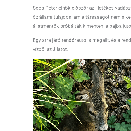
Soós Péter elnök először az illetékes vadász
őz állami tulajdon, ám a társaságot nem sikerül
állatmentők próbálták kimenteni a bajba juto
Egy arra járó rendőrautó is megállt, és a ren
vízből az állatot.