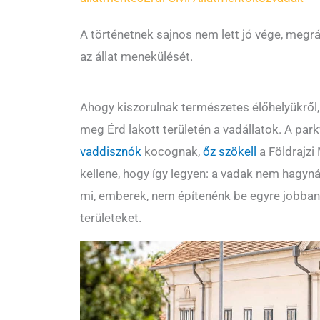
A történetnek sajnos nem lett jó vége, megr
az állat menekülését.
Ahogy kiszorulnak természetes élőhelyükről
meg Érd lakott területén a vadállatok. A park
vaddisznók
kocognak,
őz szökell
a Földrajzi
kellene, hogy így legyen: a vadak nem hagynák
mi, emberek, nem építenénk be egyre jobban 
területeket.