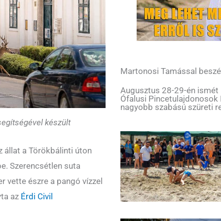
Martonosi Tamással beszé
Augusztus 28-29-én ismét me
Ófalusi Pincetulajdonosok
nagyobb szabású szüreti r
segítségével készült
 állat a Törökbálinti úton
e. Szerencsétlen suta
r vette észre a pangó vízzel
vta az
Érdi Civil