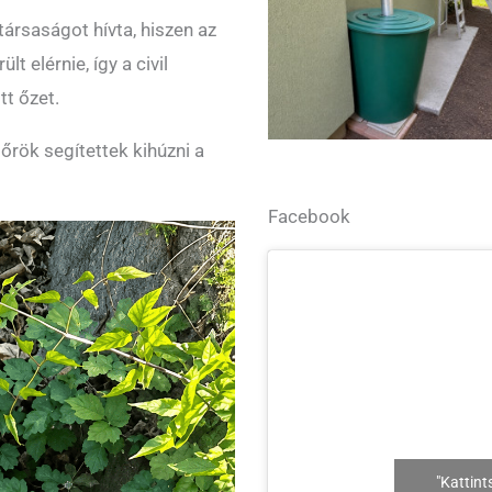
társaságot hívta, hiszen az
t elérnie, így a civil
tt őzet.
dőrök segítettek kihúzni a
Facebook
"Kattint