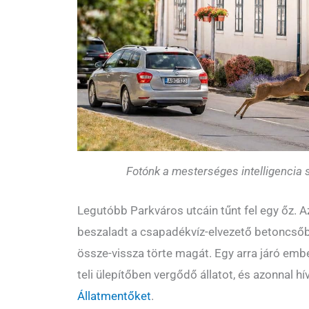
Fotónk a mesterséges intelligencia 
Legutóbb Parkváros utcáin tűnt fel egy őz. Az
beszaladt a csapadékvíz-elvezető betoncsőb
össze-vissza törte magát. Egy arra járó embe
teli ülepítőben vergődő állatot, és azonnal hí
Állatmentőket
.