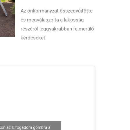
Az önkormányzat összegyűjtötte
és megválaszolta a lakosság
részéről leggyakrabban felmerülő
kérdéseket.
son az 'Elfogadom' gombra a