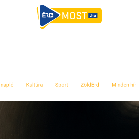
snapló
Kultúra
Sport
ZöldÉrd
Minden hír