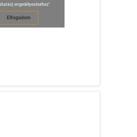
áltatás} engedélyezéséhez"
Elfogadom