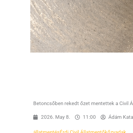
Betoncsőben rekedt őzet mentettek a Civil Á
2026. May 8.
11:00
Ádám Kata
állatmentés
Érdi Civil Állatmentők
őz
vadak