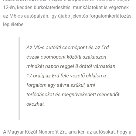
12-én, kedden burkolatérdesítési munkálatokat is végeznek
az M6-os autópályán, így újabb jelentős forgalomkorlátozás
lép életbe.
Az M0-s autóúti csomópont és az Érd
észak csomópont közötti szakaszon
mindkét napon reggel 8 órától várhatóan
17 óráig az Érd felé vezető oldalon a
forgalom egy sávra szűkül, ami
torlódásokat és megnövekedett menetidőt
okozhat.
A Magyar Közút Nonprofit Zrt. arra kéri az autósokat, hogy a