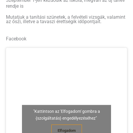
Szeptember 1-jén kezdődik az iskola, megvan az új tanév
rendje is
Mutatjuk a tanítási szünetek, a felvételi vizsgák, valamint
az őszi, illetve a tavaszi érettségik időpontjait.
Facebook
"Kattintson az 'Elfogadom' gombra a
{szolgáltatás} engedélyezéséhez"
Elfogadom