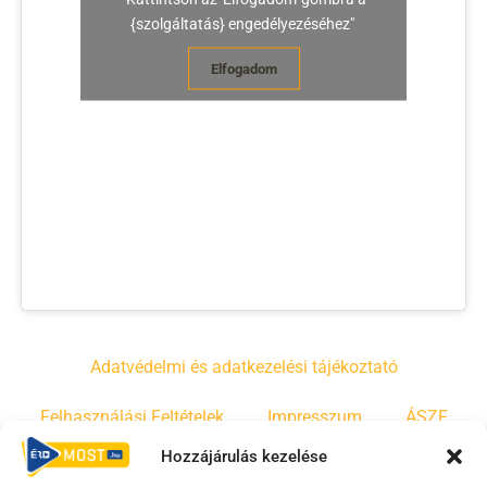
{szolgáltatás} engedélyezéséhez"
Elfogadom
Adatvédelmi és adatkezelési tájékoztató
Felhasználási Feltételek
Impresszum
ÁSZF
Hozzájárulás kezelése
Irányelvek
Moderálási szabályzat