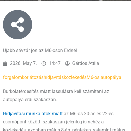
Újabb sávzár jön az M6-oson Érdnél
2026. May 7.
14:47
Gárdos Attila
forgalomkorlátozás
hídjavítás
közlekedés
M6-os autópálya
Burkolatérdesítés miatt lassulásra kell számítani az
autópálya érdi szakaszán.
Hídjavítási munkálatok miatt
az M6-os 20-as és 22-es
csomópont közötti szakaszán jelenleg is nehéz a
közlekedés, azonban május 8-án, pénteken, valamint május