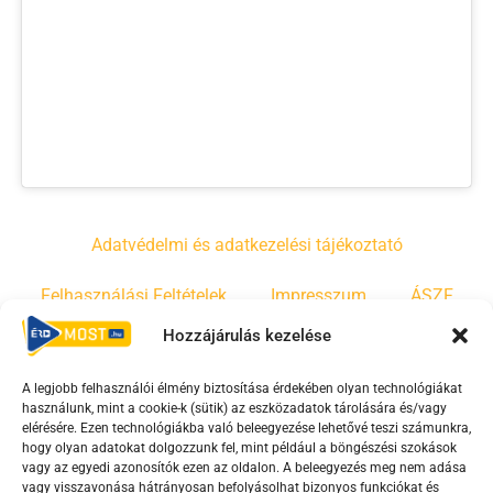
Adatvédelmi és adatkezelési tájékoztató
Felhasználási Feltételek
Impresszum
ÁSZF
Hozzájárulás kezelése
Irányelvek
Moderálási szabályzat
A legjobb felhasználói élmény biztosítása érdekében olyan technológiákat
használunk, mint a cookie-k (sütik) az eszközadatok tárolására és/vagy
F
Y
T
elérésére. Ezen technológiákba való beleegyezése lehetővé teszi számunkra,
a
o
i
hogy olyan adatokat dolgozzunk fel, mint például a böngészési szokások
vagy az egyedi azonosítók ezen az oldalon. A beleegyezés meg nem adása
c
u
k
vagy visszavonása hátrányosan befolyásolhat bizonyos funkciókat és