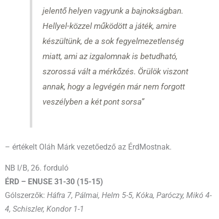
jelentő helyen vagyunk a bajnokságban.
Hellyel-közzel működött a játék, amire
készültünk, de a sok fegyelmezetlenség
miatt, ami az izgalomnak is betudható,
szorossá vált a mérkőzés. Örülök viszont
annak, hogy a legvégén már nem forgott
veszélyben a két pont sorsa”
– értékelt Oláh Márk vezetőedző az ÉrdMostnak.
NB I/B, 26. forduló
ÉRD – ENUSE 31-30 (15-15)
Gólszerzők:
Háfra 7, Pálmai, Helm 5-5, Kóka, Paróczy, Mikó 4-
4, Schiszler, Kondor 1-1