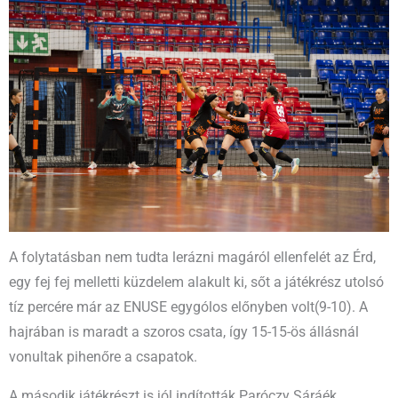
A folytatásban nem tudta lerázni magáról ellenfelét az Érd,
egy fej fej melletti küzdelem alakult ki, sőt a játékrész utolsó
tíz percére már az ENUSE egygólos előnyben volt(9-10). A
hajrában is maradt a szoros csata, így 15-15-ös állásnál
vonultak pihenőre a csapatok.
A második játékrészt is jól indították Paróczy Sáráék.