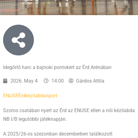
Idegőrlő harc a bajnoki pontokért az Érd Arénában
2026. May 4.
14:00
Gárdos Attila
ENUSE
Érd
kézilabda
sport
Szoros csatában nyert az Érd az ENUSE ellen a női kézilabda
NB I/B legutóbbi játéknapján.
A 2025/26-os szezonban decemberben találkozott