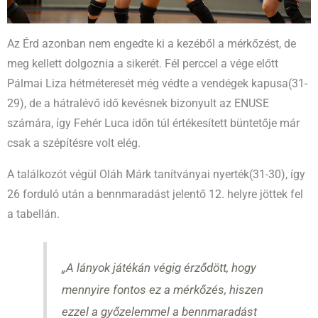
Az Érd azonban nem engedte ki a kezéből a mérkőzést, de
meg kellett dolgoznia a sikerét. Fél perccel a vége előtt
Pálmai Liza hétméteresét még védte a vendégek kapusa(31-
29), de a hátralévő idő kevésnek bizonyult az ENUSE
számára, így Fehér Luca időn túl értékesített büntetője már
csak a szépítésre volt elég.
A találkozót végül Oláh Márk tanítványai nyerték(31-30), így
26 forduló után a bennmaradást jelentő 12. helyre jöttek fel
a tabellán.
„A lányok játékán végig érződött, hogy
mennyire fontos ez a mérkőzés, hiszen
ezzel a győzelemmel a bennmaradást