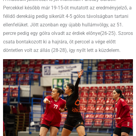
Percekkel később már 19-15-öt mutatott az eredményjelző, a
félidő derekáig pedig sikerült 4-5 gólos távolságban tartani
ellenfelüket. Jött azonban egy újabb hullámvölgy, az 51.
percre pedig egy gólra olvadt az érdiek előnye(26-25). Szoros
csata bontakozott ki a hajrára, öt perccel a vége előtt
döntetlen volt az állás (28-28), így nyílt lett a küzdelem.