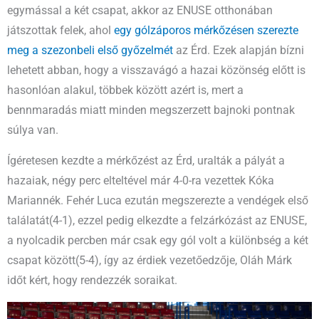
egymással a két csapat, akkor az ENUSE otthonában
játszottak felek, ahol
egy gólzáporos mérkőzésen szerezte
meg a szezonbeli első győzelmét
az Érd. Ezek alapján bízni
lehetett abban, hogy a visszavágó a hazai közönség előtt is
hasonlóan alakul, többek között azért is, mert a
bennmaradás miatt minden megszerzett bajnoki pontnak
súlya van.
Ígéretesen kezdte a mérkőzést az Érd, uralták a pályát a
hazaiak, négy perc elteltével már 4-0-ra vezettek Kóka
Mariannék. Fehér Luca ezután megszerezte a vendégek első
találatát(4-1), ezzel pedig elkezdte a felzárkózást az ENUSE,
a nyolcadik percben már csak egy gól volt a különbség a két
csapat között(5-4), így az érdiek vezetőedzője, Oláh Márk
időt kért, hogy rendezzék soraikat.