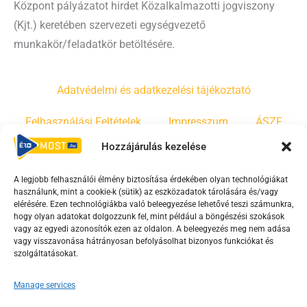
Központ pályázatot hirdet Közalkalmazotti jogviszony
(Kjt.) keretében szervezeti egységvezető
munkakör/feladatkör betöltésére.
Adatvédelmi és adatkezelési tájékoztató
Felhasználási Feltételek
Impresszum
ÁSZF
Hozzájárulás kezelése
Irányelvek
Moderálási szabályzat
A legjobb felhasználói élmény biztosítása érdekében olyan technológiákat
használunk, mint a cookie-k (sütik) az eszközadatok tárolására és/vagy
F
Y
T
elérésére. Ezen technológiákba való beleegyezése lehetővé teszi számunkra,
hogy olyan adatokat dolgozzunk fel, mint például a böngészési szokások
a
o
i
vagy az egyedi azonosítók ezen az oldalon. A beleegyezés meg nem adása
c
u
k
vagy visszavonása hátrányosan befolyásolhat bizonyos funkciókat és
e
t
t
szolgáltatásokat.
b
u
o
Manage services
o
b
k