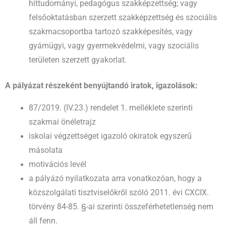
hittudományi, pedagógus szakképzettség; vagy
felsőoktatásban szerzett szakképzettség és szociális
szakmacsoportba tartozó szakképesítés, vagy
gyámügyi, vagy gyermekvédelmi, vagy szociális
területen szerzett gyakorlat.
A pályázat részeként benyújtandó iratok, igazolások:
87/2019. (IV.23.) rendelet 1. melléklete szerinti
szakmai önéletrajz
iskolai végzettséget igazoló okiratok egyszerű
másolata
motivációs levél
a pályázó nyilatkozata arra vonatkozóan, hogy a
közszolgálati tisztviselőkről szóló 2011. évi CXCIX.
törvény 84-85. §-ai szerinti összeférhetetlenség nem
áll fenn.