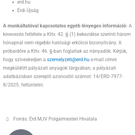
erd.hu
Érdi Újság
A munkáltatóval kapcsolatos egyéb lényeges információ:
A
kinevezés feltétele a Kttv. 42. § (1) bekezdése szerinti három
hónapnál nem régebbi hatósági erkölcsi bizonyítvány. A
próbaidőre a Kttv. 46. §-ban foglaltak az irányadók. Kérjük,
hogy szíveskedjen a
szemelyzeti@erd.hu
e-mail címre
megküldött pályázati anyagok tárgyában, a pályázati
adatbázisban szereplő azonosító számot: 14/ERD-7977-
8/2025. feltüntetni.
Forrás: Érd MJV Polgármesteri Hivatala