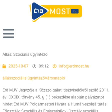
Állás: Szociális ügyintéző
2025-10-07
09:12
info@erdmost.hu
állás
szociális ügyintéző
Városnapló
Érd MJV Jegyzője a Közszolgálati tisztviselőkről szóló 2011.
évi CXCIX. törvény 45. § (1) bekezdése alapján pályázatot
hirdet Érd MJV Polgármesteri Hivatala Humán-szolgáltatási
Főosztály, Szociális és Egészségügyi Osztály szociális