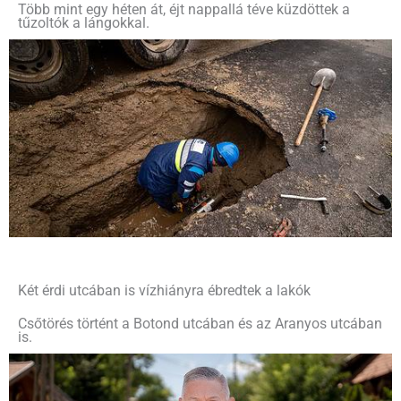
Több mint egy héten át, éjt nappallá téve küzdöttek a
tűzoltók a lángokkal.
Két érdi utcában is vízhiányra ébredtek a lakók
Csőtörés történt a Botond utcában és az Aranyos utcában
is.