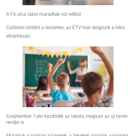
A Fő utca lakói maradtak víz nélkül
Csőtörés történt a területen, az ÉTV már dolgozik a hiba
elhárításán.
Szeptember 1-jén kezdődik az iskola, megvan az új tanév
rendje is
Mutatjuk a tanítási szünetek, a felvételi vizsgák, valamint