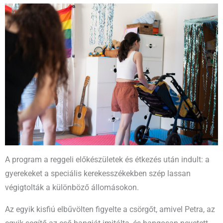
A program a reggeli előkészületek és étkezés után indult: a
gyerekeket a speciális kerekesszékekben szép lassan
végigtolták a különböző állomásokon.
Az egyik kisfiú elbűvölten figyelte a csörgőt, amivel Petra, az