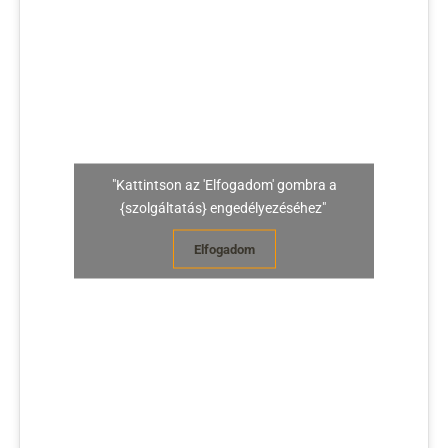
"Kattintson az 'Elfogadom' gombra a
{szolgáltatás} engedélyezéséhez"
Elfogadom