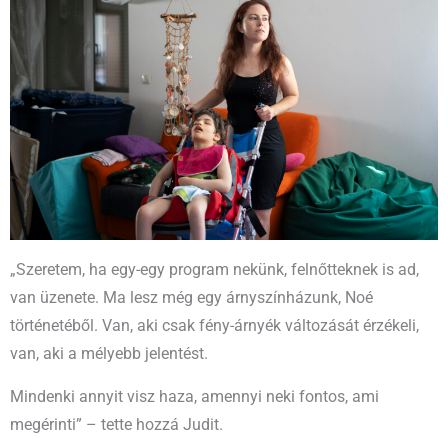
„Szeretem, ha egy-egy program nekünk, felnőtteknek is ad,
van üzenete. Ma lesz még egy árnyszínházunk, Noé
történetéből. Van, aki csak fény-árnyék változását érzékeli,
van, aki a mélyebb jelentést.
Mindenki annyit visz haza, amennyi neki fontos, ami
megérinti” – tette hozzá Judit.