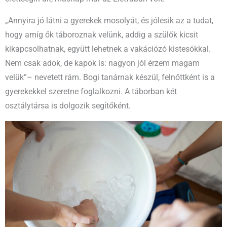
„Annyira jó látni a gyerekek mosolyát, és jólesik az a tudat,
hogy amíg ők táboroznak velünk, addig a szülők kicsit
kikapcsolhatnak, együtt lehetnek a vakációzó kistesókkal.
Nem csak adok, de kapok is: nagyon jól érzem magam
velük”– nevetett rám. Bogi tanárnak készül, felnőttként is a
gyerekekkel szeretne foglalkozni. A táborban két
osztálytársa is dolgozik segítőként.