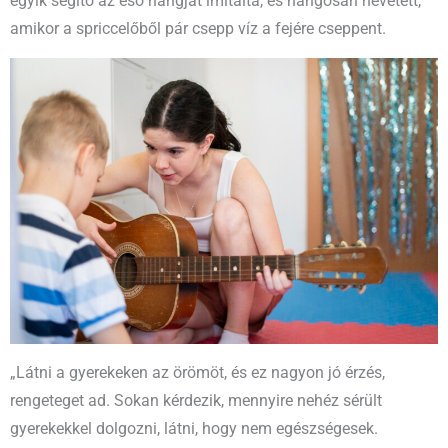
egyik segítő az eső hangját imitálta, és hangosan nevetett,
amikor a spriccelőből pár csepp víz a fejére cseppent.
„Látni a gyerekeken az örömöt, és ez nagyon jó érzés,
rengeteget ad. Sokan kérdezik, mennyire nehéz sérült
gyerekekkel dolgozni, látni, hogy nem egészségesek.