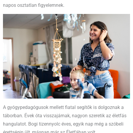
napos osztatlan figyelemnek.
A gyógypedagógusok mellett fiatal segítők is dolgoznak a
táborban. Évek óta visszajárnak, nagyon szeretik az életfás
hangulatot. Bogi tizennyolc éves, egyik nap még a szóbeli
érettségin ült, másnap már az Életfában volt.