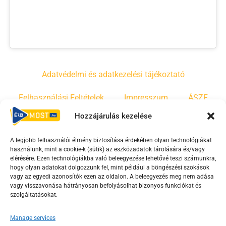
Adatvédelmi és adatkezelési tájékoztató
Felhasználási Feltételek
Impresszum
ÁSZF
Hozzájárulás kezelése
Irányelvek
Moderálási szabályzat
A legjobb felhasználói élmény biztosítása érdekében olyan technológiákat
használunk, mint a cookie-k (sütik) az eszközadatok tárolására és/vagy
F
Y
T
elérésére. Ezen technológiákba való beleegyezése lehetővé teszi számunkra,
hogy olyan adatokat dolgozzunk fel, mint például a böngészési szokások
a
o
i
vagy az egyedi azonosítók ezen az oldalon. A beleegyezés meg nem adása
c
u
k
vagy visszavonása hátrányosan befolyásolhat bizonyos funkciókat és
e
t
t
szolgáltatásokat.
b
u
o
Manage services
o
b
k