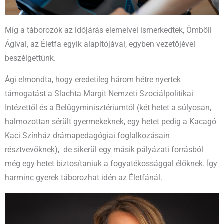
Míg a táborozók az időjárás elemeivel ismerkedtek, Ömböli
Ágival, az Életfa egyik alapítójával, egyben vezetőjével
beszélgettünk.
Ági elmondta, hogy eredetileg három hétre nyertek
támogatást a Slachta Margit Nemzeti Szociálpolitikai
Intézettől és a Belügyminisztériumtól (két hetet a súlyosan,
halmozottan sérült gyermekeknek, egy hetet pedig a Kacagó
Kaci Színház drámapedagógiai foglalkozásain
résztvevőknek), de sikerül egy másik pályázati forrásból
még egy hetet biztosítaniuk a fogyatékossággal élőknek. Így
harminc gyerek táborozhat idén az Életfánál.