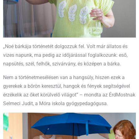
„Noé bárkája történetét dolgozzuk fel. Volt már állatos és
vizes napunk, ma pedig az időjárással foglalkozunk: eső,
napsütés, szél, felhők, szivárvány, és középen a bárka.
Nem a történetmesélésen van a hangsúly, hiszen ezek a
gyerekek a bőrön keresztül, hangok és fények segítségével
érzékelik az őket körülvelő világot” – mondta az ÉrdMostnak
Selmeci Judit, a Móra iskola gyógypedagógusa.