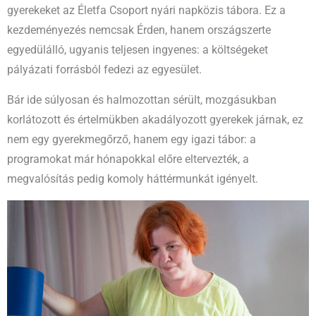
gyerekeket az Életfa Csoport nyári napközis tábora. Ez a
kezdeményezés nemcsak Érden, hanem országszerte
egyedülálló, ugyanis teljesen ingyenes: a költségeket
pályázati forrásból fedezi az egyesület.
Bár ide súlyosan és halmozottan sérült, mozgásukban
korlátozott és értelmükben akadályozott gyerekek járnak, ez
nem egy gyerekmegőrző, hanem egy igazi tábor: a
programokat már hónapokkal előre eltervezték, a
megvalósítás pedig komoly háttérmunkát igényelt.