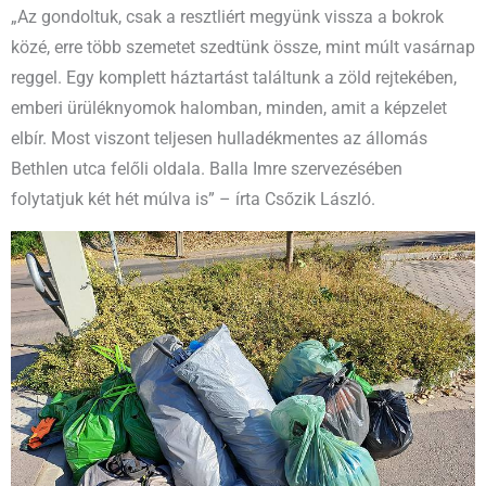
„Az gondoltuk, csak a resztliért megyünk vissza a bokrok
közé, erre több szemetet szedtünk össze, mint múlt vasárnap
reggel. Egy komplett háztartást találtunk a zöld rejtekében,
emberi ürüléknyomok halomban, minden, amit a képzelet
elbír. Most viszont teljesen hulladékmentes az állomás
Bethlen utca felőli oldala. Balla Imre szervezésében
folytatjuk két hét múlva is” – írta Csőzik László.