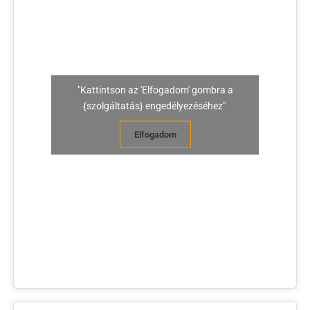
"Kattintson az 'Elfogadom' gombra a
{szolgáltatás} engedélyezéséhez"
Elfogadom