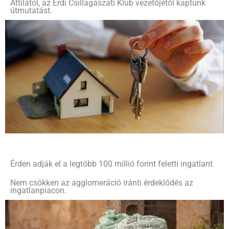
Attilától, az Érdi Csillagászati Klub vezetőjétől kaptunk
útmutatást.
Érden adják el a legtöbb 100 millió forint feletti ingatlant
Nem csökken az agglomeráció iránti érdeklődés az
ingatlanpiacon.