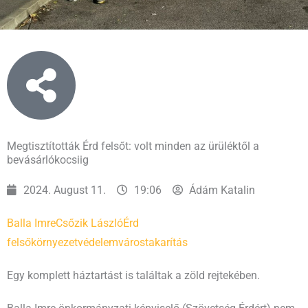
Megtisztították Érd felsőt: volt minden az ürüléktől a
bevásárlókocsiig
2024. August 11.
19:06
Ádám Katalin
Balla Imre
Csőzik László
Érd
felső
környezetvédelem
várostakarítás
Egy komplett háztartást is találtak a zöld rejtekében.