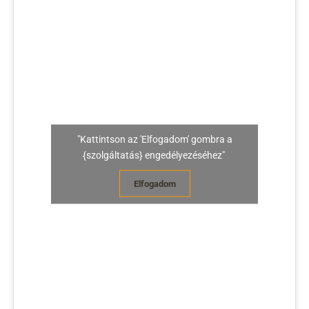
"Kattintson az 'Elfogadom' gombra a
{szolgáltatás} engedélyezéséhez"
Elfogadom