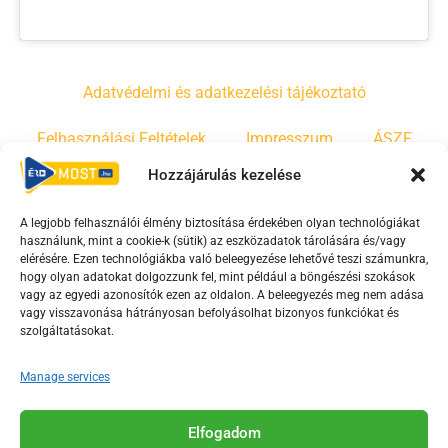
Adatvédelmi és adatkezelési tájékoztató
Felhasználási Feltételek
Impresszum
ÁSZF
Hozzájárulás kezelése
Irányelvek
Moderálási szabályzat
A legjobb felhasználói élmény biztosítása érdekében olyan technológiákat
használunk, mint a cookie-k (sütik) az eszközadatok tárolására és/vagy
F
Y
T
elérésére. Ezen technológiákba való beleegyezése lehetővé teszi számunkra,
hogy olyan adatokat dolgozzunk fel, mint például a böngészési szokások
a
o
i
vagy az egyedi azonosítók ezen az oldalon. A beleegyezés meg nem adása
c
u
k
vagy visszavonása hátrányosan befolyásolhat bizonyos funkciókat és
e
t
t
szolgáltatásokat.
b
u
o
Manage services
o
b
k
o
e
Az Érd Média médiaszolgáltatási tevékenységét a
k
-
Elfogadom
Médiatanács a Magyar Média Mecenatúra program