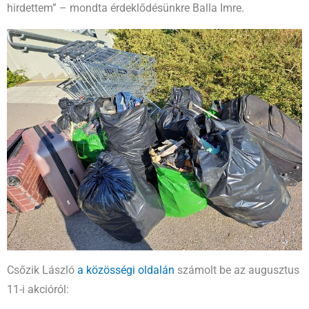
hirdettem” – mondta érdeklődésünkre Balla Imre.
Csőzik László
a közösségi oldalán
számolt be az augusztus
11-i akcióról: