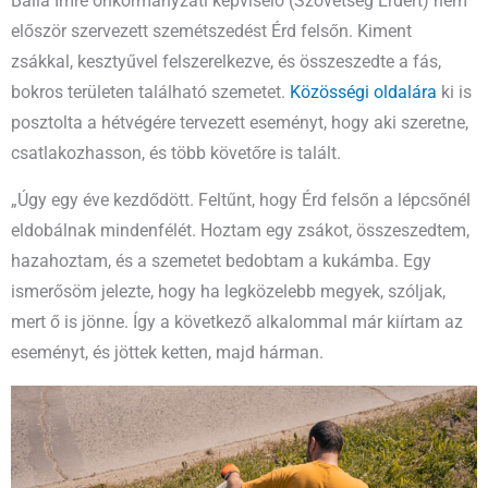
Balla Imre önkormányzati képviselő (Szövetség Érdért) nem
először szervezett szemétszedést Érd felsőn. Kiment
zsákkal, kesztyűvel felszerelkezve, és összeszedte a fás,
bokros területen található szemetet.
Közösségi oldalára
ki is
posztolta a hétvégére tervezett eseményt, hogy aki szeretne,
csatlakozhasson, és több követőre is talált.
„Úgy egy éve kezdődött. Feltűnt, hogy Érd felsőn a lépcsőnél
eldobálnak mindenfélét. Hoztam egy zsákot, összeszedtem,
hazahoztam, és a szemetet bedobtam a kukámba. Egy
ismerősöm jelezte, hogy ha legközelebb megyek, szóljak,
mert ő is jönne. Így a következő alkalommal már kiírtam az
eseményt, és jöttek ketten, majd hárman.