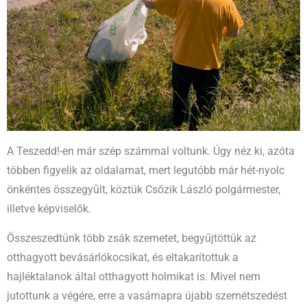
A Teszedd!-en már szép számmal voltunk. Úgy néz ki, azóta
többen figyelik az oldalamat, mert legutóbb már hét-nyolc
önkéntes összegyűlt, köztük Csőzik László polgármester,
illetve képviselők.
Összeszedtünk több zsák szemetet, begyűjtöttük az
otthagyott bevásárlókocsikat, és eltakarítottuk a
hajléktalanok által otthagyott holmikat is. Mivel nem
jutottunk a végére, erre a vasárnapra újabb szemétszedést