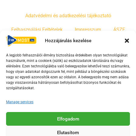
Adatvédelmi és adatkezelési tájékoztató
Felhasználási Feltételek
Impresszum
ÁSZF
Hozzájárulás kezelése
Irányelvek
Moderálási szabályzat
A legjobb felhasználói élmény biztosítása érdekében olyan technológiákat
használunk, mint a cookie-k (sütik) az eszközadatok tárolására és/vagy
F
Y
T
elérésére. Ezen technológiákba való beleegyezése lehetővé teszi számunkra,
a
o
i
hogy olyan adatokat dolgozzunk fel, mint például a böngészési szokások
vagy az egyedi azonosítók ezen az oldalon. A beleegyezés meg nem adása
c
u
k
vagy visszavonása hátrányosan befolyásolhat bizonyos funkciókat és
e
t
t
szolgáltatásokat.
b
u
o
o
b
k
Manage services
o
e
Az Érd Média médiaszolgáltatási tevékenységét a
k
-
Elfogadom
Médiatanács a Magyar Média Mecenatúra program
-
s
keretében támogatja.
Elutasítom
s
q