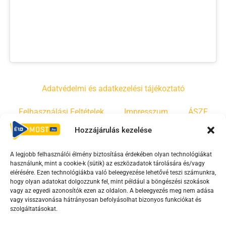
Adatvédelmi és adatkezelési tájékoztató
Felhasználási Feltételek
Impresszum
ÁSZF
Hozzájárulás kezelése
Irányelvek
Moderálási szabályzat
A legjobb felhasználói élmény biztosítása érdekében olyan technológiákat
használunk, mint a cookie-k (sütik) az eszközadatok tárolására és/vagy
F
Y
T
elérésére. Ezen technológiákba való beleegyezése lehetővé teszi számunkra,
a
o
i
hogy olyan adatokat dolgozzunk fel, mint például a böngészési szokások
vagy az egyedi azonosítók ezen az oldalon. A beleegyezés meg nem adása
c
u
k
vagy visszavonása hátrányosan befolyásolhat bizonyos funkciókat és
e
t
t
szolgáltatásokat.
b
u
o