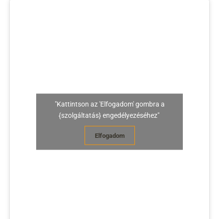
"Kattintson az 'Elfogadom' gombra a
{szolgáltatás} engedélyezéséhez"
Elfogadom