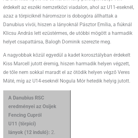
érdekelt az eszéki nemzetközi viadalon, ahol az U11-eseknél,
azaz a törpiciknél háromszor is dobogóra állhattak a
Danubius vívói, hiszen a lányoknál Pásztor Emília, a fiúknál
Klicsu András lett ezüstérmes, de utóbbi mögött a harmadik
helyet csapattársa, Balogh Dominik szerezte meg.
A nagyobbak közül egyedül a kadet korosztályban érdekelt
Kiss Marcell jutott éremig, hiszen harmadik helyen végzett,
de tőle nem sokkal maradt el az ötödik helyen végző Veres
Máté, míg az U14-eseknél Nogula Mór hetedik helyig jutott.
A Danubius RSC
eredményei az Osijek
Fencing Cupról
U11 (törpici)
lányok (12 induló):
2.