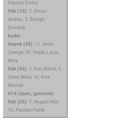
Pásztor Emília
fiúk (13):
2. Klicsu
András, 3. Balogh
Dominik
kadet
lányok (43):
11. Antal
Csenge, 20. Hajdu Laura
Nóra
fiúk (43):
3. Kiss Bálint, 5.
Veres Máté, 16. Kiss
Marcell
U14 (újonc, gyermek)
fiúk (23):
7. Nogula Mór,
10. Pásztor Patrik