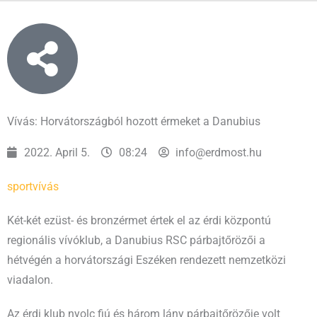
Vívás: Horvátországból hozott érmeket a Danubius
2022. April 5.
08:24
info@erdmost.hu
sport
vívás
Két-két ezüst- és bronzérmet értek el az érdi központú
regionális vívóklub, a Danubius RSC párbajtőrözői a
hétvégén a horvátországi Eszéken rendezett nemzetközi
viadalon.
Az érdi klub nyolc fiú és három lány párbajtőrözője volt