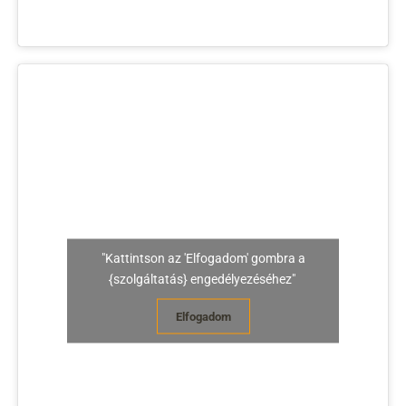
"Kattintson az 'Elfogadom' gombra a
{szolgáltatás} engedélyezéséhez"
Elfogadom