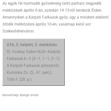
Az egyik fél harmadik győzelméig tartó párharc negyedik
mérkőzését április 6-án, szerdán 19.15-től rendezik Érden.
Amennyiben a Kárpáti Farkasok győz, úgy a mindent eldöntő
ötödik mérkőzésre április 10-én, vasárnap kerül sor
Székesfehérváron.
U16, 3. helyért, 3. mérkőzés
Ifj. Ocskay Gábor NJA–Kárpáti
Farkasok 6–3 (3–1, 1–1, 2–1)
A Kárpáti Farkasok gólszerzői:
Kuminka Zs. (5., 47. perc),
Tóth F. (28. p.)
kiemelt kép: Balogh István