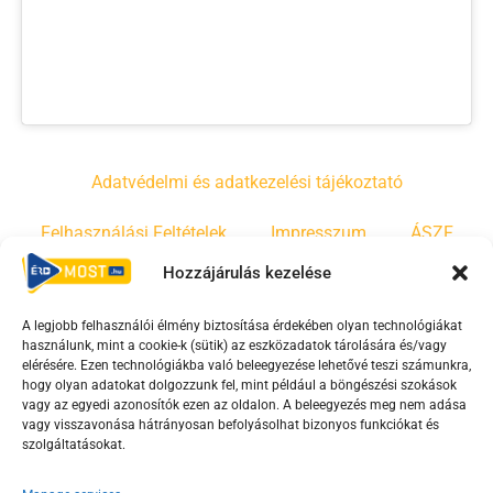
Adatvédelmi és adatkezelési tájékoztató
Felhasználási Feltételek
Impresszum
ÁSZF
Hozzájárulás kezelése
Irányelvek
Moderálási szabályzat
A legjobb felhasználói élmény biztosítása érdekében olyan technológiákat
használunk, mint a cookie-k (sütik) az eszközadatok tárolására és/vagy
F
Y
T
elérésére. Ezen technológiákba való beleegyezése lehetővé teszi számunkra,
hogy olyan adatokat dolgozzunk fel, mint például a böngészési szokások
a
o
i
vagy az egyedi azonosítók ezen az oldalon. A beleegyezés meg nem adása
c
u
k
vagy visszavonása hátrányosan befolyásolhat bizonyos funkciókat és
e
t
t
szolgáltatásokat.
b
u
o