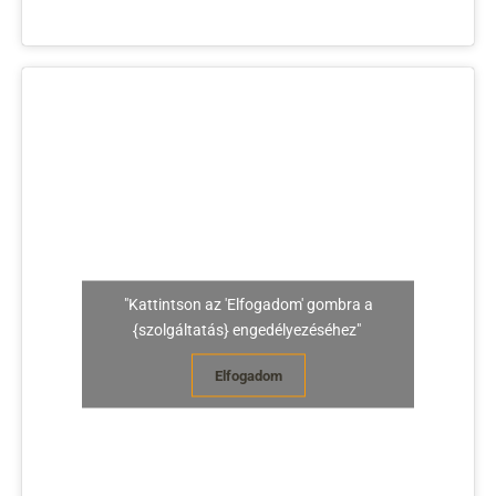
"Kattintson az 'Elfogadom' gombra a
{szolgáltatás} engedélyezéséhez"
Elfogadom