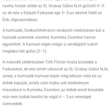
nyerte, hiszen előbb az Ifj. Ocskay Gábor NJA győzött 4–3-
ra, de erre a Kárpáti Farkasok egy 5–3-as sikerrel felelt az
Érdi Jégcsarnokban.
A harmadik, Székesfehérváron rendezett mérkőzésen bár a
hazaiak szereztek vezetést, Kuminka Zsombor hamar
egyenlített. A harmad végén mégis a vendéglátó tudott
meglépni két góllal (3–1).
A második játékrészben Tóth Flórián hozta közelebb a
Farkasokat, de erre ismét válaszolt az Ifj. Ocskay Gábor NJA,
amely a harmadik harmad elején még kétszer vette be az
érdiek kapuját, amely után hiába volt eredményes
másodszor is Kuminka Zsombor, az érdiek ennél közelebb
már nem tudtak kerülni és végül 6 – 3-as vereséget
szenvedtek.