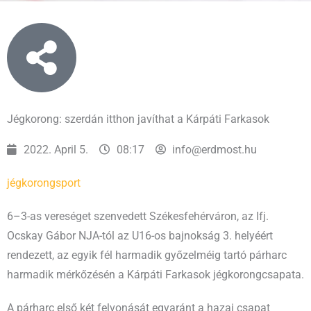
Jégkorong: szerdán itthon javíthat a Kárpáti Farkasok
2022. April 5.
08:17
info@erdmost.hu
jégkorong
sport
6–3-as vereséget szenvedett Székesfehérváron, az Ifj.
Ocskay Gábor NJA-tól az U16-os bajnokság 3. helyéért
rendezett, az egyik fél harmadik győzelméig tartó párharc
harmadik mérkőzésén a Kárpáti Farkasok jégkorongcsapata.
A párharc első két felvonását egyaránt a hazai csapat