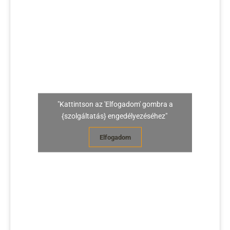
"Kattintson az 'Elfogadom' gombra a
{szolgáltatás} engedélyezéséhez"
Elfogadom