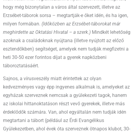
hogy még bizonytalan a város által szervezett, illetve az
Erzsébet-táborok sorsa – megtartják-e őket idén, és ha igen,
milyen formában.
(Időközben az Erzsébet-táborokat már
meghirdette az Oktatási Hivatal – a szerk.)
Mindkét lehetőség
azoknak a családoknak nyújtana (illetve nyújtott az előző
esztendőkben) segítséget, amelyek nem tudják megfizetni a
heti 30-50 ezer forintos díjat a gyerek napközbeni
táboroztatásáért.
Sajnos, a vírusveszély miatt érintettek az olyan
kedvezményes vagy épp ingyenes alkalmak is, amelyeket az
egyházak szerveznek nemcsak a gyülekezeti tagok, hanem
az iskolai hittanoktatáson részt vevő gyerekek, illetve más
érdeklődők számára. Van, ahol egyáltalán nem tudják idén
megtartani a tábort (például az Érdi Evangélikus
Gyülekezetben, ahol évek óta szerveznek ötnapos klubot, 30-