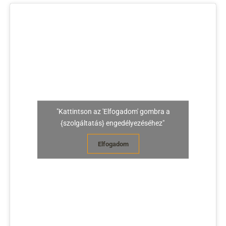
"Kattintson az 'Elfogadom' gombra a
{szolgáltatás} engedélyezéséhez"
Elfogadom