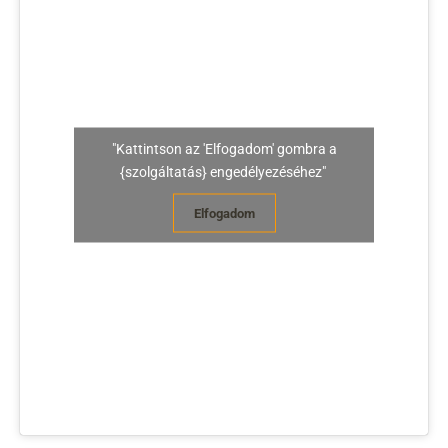
"Kattintson az 'Elfogadom' gombra a
{szolgáltatás} engedélyezéséhez"
Elfogadom