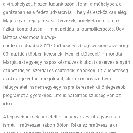
a vírushelyzet, hiszen tudunk szőni, fonni a műhelyben, a
garázsban és a fedett udvaron is – hely és eszköz van elég.
Majd olyan népi játékokat tervezek, amelyek nem járnak
fizikai kontaktussal – mint például a krumplikergetés. Úgy
láhttps://erdmost.hu/wp-
content/uploads/2021/06/business-blog-session-cover-img-
03.jpg, idén többen keresnek ilyen lehetőséget” – mondta
Margit, aki egy-egy napos kézműves klubot is szervez a nyári
szünet idején, szerdai és csütörtöki napokon. Ez a lehetőség
azoknak jelenthet megoldást, akik nem hosszú távú
felügyeletet, hanem egy-egy napra keresnek különlegesebb
programot a gyereknek. Erre is hatalmas szükség van az
idén.
A legkisebbeknek hirdetett – néhány éves kihagyás után
ismét – művészeti tábort Bölöni Réka színművész, akit