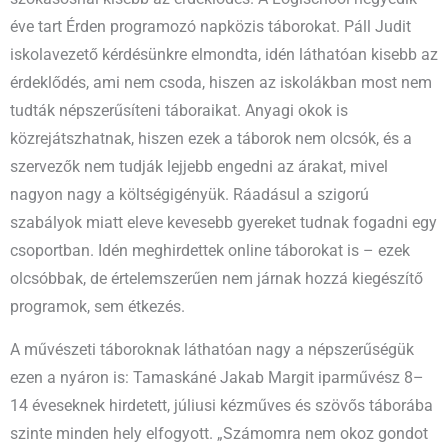
éve tart Érden programozó napközis táborokat. Páll Judit
iskolavezető kérdésünkre elmondta, idén láthatóan kisebb az
érdeklődés, ami nem csoda, hiszen az iskolákban most nem
tudták népszerűsíteni táboraikat. Anyagi okok is
közrejátszhatnak, hiszen ezek a táborok nem olcsók, és a
szervezők nem tudják lejjebb engedni az árakat, mivel
nagyon nagy a költségigényük. Ráadásul a szigorú
szabályok miatt eleve kevesebb gyereket tudnak fogadni egy
csoportban. Idén meghirdettek online táborokat is – ezek
olcsóbbak, de értelemszerűen nem járnak hozzá kiegészítő
programok, sem étkezés.
A művészeti táboroknak láthatóan nagy a népszerűségük
ezen a nyáron is: Tamaskáné Jakab Margit iparművész 8–
14 éveseknek hirdetett, júliusi kézműves és szövős táborába
szinte minden hely elfogyott. „Számomra nem okoz gondot