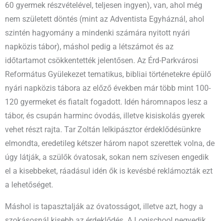
60 gyermek részvételével, teljesen ingyen), van, ahol még
nem született döntés (mint az Adventista Egyháznál, ahol
szintén hagyomány a mindenki számára nyitott nyári
napközis tábor), máshol pedig a létszámot és az
időtartamot csökkentették jelentősen. Az Érd-Parkvárosi
Református Gyülekezet tematikus, bibliai történetekre épülő
nyári napközis tábora az előző években már több mint 100-
120 gyermeket és fiatalt fogadott. Idén háromnapos lesz a
tábor, és csupán harminc óvodás, illetve kisiskolás gyerek
vehet részt rajta. Tar Zoltán lelkipásztor érdeklődésünkre
elmondta, eredetileg kétszer három napot szerettek volna, de
úgy látják, a szülők óvatosak, sokan nem szívesen engedik
el a kisebbeket, ráadásul idén ők is kevésbé reklámozták ezt
a lehetőséget.
Máshol is tapasztalják az óvatosságot, illetve azt, hogy a
szokásosnál kisebb az érdeklődés. A Logischool negyedik