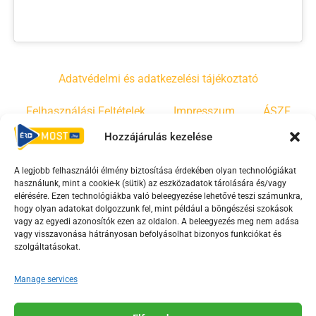
Adatvédelmi és adatkezelési tájékoztató
Felhasználási Feltételek
Impresszum
ÁSZF
Hozzájárulás kezelése
Irányelvek
Moderálási szabályzat
A legjobb felhasználói élmény biztosítása érdekében olyan technológiákat
használunk, mint a cookie-k (sütik) az eszközadatok tárolására és/vagy
F
Y
T
elérésére. Ezen technológiákba való beleegyezése lehetővé teszi számunkra,
hogy olyan adatokat dolgozzunk fel, mint például a böngészési szokások
a
o
i
vagy az egyedi azonosítók ezen az oldalon. A beleegyezés meg nem adása
c
u
k
vagy visszavonása hátrányosan befolyásolhat bizonyos funkciókat és
e
t
t
szolgáltatásokat.
b
u
o
Manage services
o
b
k
o
e
Az Érd Média médiaszolgáltatási tevékenységét a