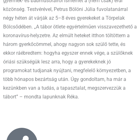
gyermek- és bábműsorairól ismerhet a (nem csak) érdi
közönség. Testvérével, Petrus Bölöni Júlia fuvolatanárral
négy héten át várják az 5–8 éves gyerekeket a Törpelak
Bölcsődében. „A tábor ötlete egyértelműen visszavezethető a
koronavírus-helyzetre. Az elmúlt heteket itthon töltöttem a
három gyerkőcömmel, ahogy nagyon sok szülő tette, és
ekkor ráébredtem: hogyha egyszer ennek vége, a szülőknek
óriási szükségük lesz arra, hogy a gyerekeknek jó
programokat tudjanak nyújtani, megfelelő környezetben, a
több hónapos bezártság után. Úgy gondoltam, ha már a
kezünkben van a tudás, a tapasztalat, megszervezzük a
tábort” – mondta lapunknak Réka.