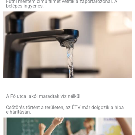
Futni mentem című filmet vetítik a záportározónál. A
belépés ingyenes.
A Fő utca lakói maradtak víz nélkül
Csőtörés történt a területen, az ÉTV már dolgozik a hiba
elhárításán.