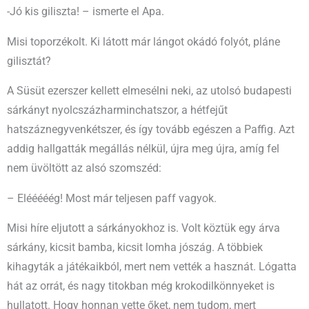
-Jó kis giliszta! – ismerte el Apa.
Misi toporzékolt. Ki látott már lángot okádó folyót, pláne
gilisztát?
A Süsüt ezerszer kellett elmesélni neki, az utolsó budapesti
sárkányt nyolcszázharminchatszor, a hétfejűt
hatszáznegyvenkétszer, és így tovább egészen a Paffig. Azt
addig hallgatták megállás nélkül, újra meg újra, amíg fel
nem üvöltött az alsó szomszéd:
– Elééééég! Most már teljesen paff vagyok.
Misi híre eljutott a sárkányokhoz is. Volt köztük egy árva
sárkány, kicsit bamba, kicsit lomha jószág. A többiek
kihagyták a játékaikból, mert nem vették a hasznát. Lógatta
hát az orrát, és nagy titokban még krokodilkönnyeket is
hullatott. Hogy honnan vette őket, nem tudom, mert