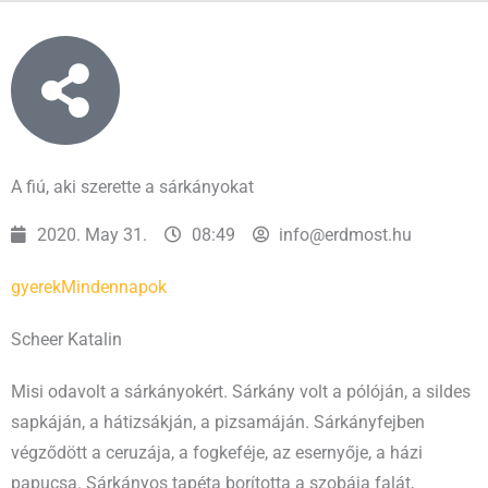
A fiú, aki szerette a sárkányokat
2020. May 31.
08:49
info@erdmost.hu
gyerek
Mindennapok
Scheer Katalin
Misi odavolt a sárkányokért. Sárkány volt a pólóján, a sildes
sapkáján, a hátizsákján, a pizsamáján. Sárkányfejben
végződött a ceruzája, a fogkeféje, az esernyője, a házi
papucsa. Sárkányos tapéta borította a szobája falát,