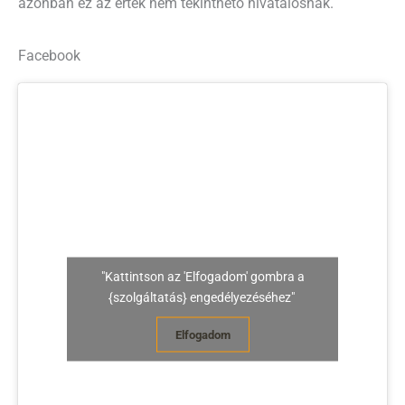
azonban ez az érték nem tekinthető hivatalosnak.
Facebook
"Kattintson az 'Elfogadom' gombra a
{szolgáltatás} engedélyezéséhez"
Elfogadom