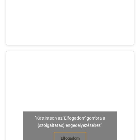
"Kattintson az 'Elfogadom' gombra a
{szolgáltatás} engedélyezéséhez"
Elfogadom