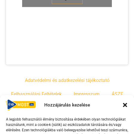
Adatvédelmi és adatkezelési tájékoztató
Felhasználási Feltételek
Impresszum
ÁSZF
Hozzájárulás kezelése
Irányelvek
Moderálási szabályzat
A legjobb felhasználói élmény biztosítása érdekében olyan technológiákat
használunk, mint a cookie-k (sütik) az eszközadatok tárolására és/vagy
F
Y
T
elérésére. Ezen technológiákba való beleegyezése lehetővé teszi számunkra,