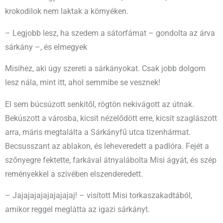
krokodilok nem laktak a környéken.
– Legjobb lesz, ha szedem a sátorfámat – gondolta az árva
sárkány –, és elmegyek
Misihez, aki úgy szereti a sárkányokat. Csak jobb dolgom
lesz nála, mint itt, ahol semmibe se vesznek!
El sem búcsúzott senkitől, rögtön nekivágott az útnak.
Bekúszott a városba, kicsit nézelődött erre, kicsit szaglászott
arra, máris megtalálta a Sárkányfű utca tizenhármat.
Becsusszant az ablakon, és leheveredett a padlóra. Fejét a
szőnyegre fektette, farkával átnyalábolta Misi ágyát, és szép
reményekkel a szívében elszenderedett.
– Jajajajajajajajajaj! – visított Misi torkaszakadtából,
amikor reggel meglátta az igazi sárkányt.