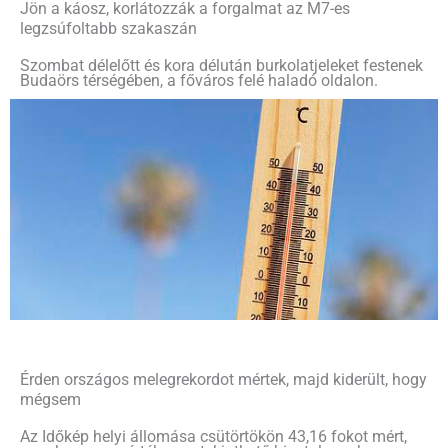
Jön a káosz, korlátozzák a forgalmat az M7-es
legzsúfoltabb szakaszán
Szombat délelőtt és kora délután burkolatjeleket festenek
Budaörs térségében, a főváros felé haladó oldalon.
Érden országos melegrekordot mértek, majd kiderült, hogy
mégsem
Az Időkép helyi állomása csütörtökön 43,16 fokot mért,