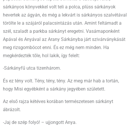
sárkányos könyvekkel volt teli a polca, plüss sárkányok
hevertek az ágyán, és még a lekvárt is sárkányos szalvétával
törölte le a szájáról palacsintázás után. Amint feltámadt a
szél, szaladt a parkba sárkányt eregetni. Vasárnaponként
Apával és Anyával az Arany Sárkányba járt szivárványkását
meg rizsgombócot enni. És ez még nem minden. Ha
megkérdezték tőle, hol lakik, így felelt:
-Sárkányfű utca tizenhárom.
És ez tény volt. Tény, tény, tény. Az meg már hab a tortán,
hogy Misi egyébként a sárkány jegyében született.
Az első rajza kétéves korában természetesen sárkányt
ábrázolt.
-Jaj de szép folyó! – ujjongott Anya.