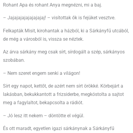
Rohant Apa és rohant Anya megnézni, mi a baj.
– Jajajajajajajajajaj! – visítottak ők is fejüket vesztve.
Felkapták Misit, kirohantak a házból, ki a Sárkányfű utcából,
de még a városból is, vissza se néztek.
Az árva sárkány meg csak sírt, sírdogált a szép, sárkányos
szobában.
– Nem szeret engem senki a világon!
Sírt egy napot, kettőt, de azért nem sírt örökké. Körbejárt a
lakásban, bekukkantott a frizsiderbe, megkóstolta a sajtot
meg a fagylaltot, bekapcsolta a rádiót.
– Jó lesz itt nekem – döntötte el végül.
És ott maradt, egyetlen igazi sárkánynak a Sárkányfű