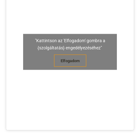
"Kattintson az 'Elfogadom' gombra a
{szolgáltatás} engedélyezéséhez"
Elfogadom