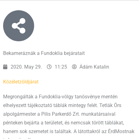
Bekameráznák a Fundoklia bejáratait
2020. May 29.
11:25
Ádám Katalin
Közélet
zöldjárat
Megrongálták a Fundoklia-völgy tanösvénye mentén
elhelyezett tájékoztató táblák mintegy felét. Tetlák Örs
alpolgármester a Pilis Parkerdő Zrt. munkatársaival
pénteken bejárta a területet, és nemcsak törött táblákat,
hanem sok szemetet is találtak. A látottakról az ÉrdMostnak