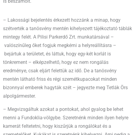
is beszámolt.
– Lakossági bejelentés érkezett hozzánk a minap, hogy
szétverték a tanösvény mentén kihelyezett tájékoztató táblák
mintegy felét. A Pilisi Parkerdő Zrt. munkatársával –
valószínűleg őket fogjuk megkérni a helyreállításra –
bejártuk a területet, és láttuk, hogy egy-két korlát is
tönkrement – elképzelhető, hogy ez nem rongálás
eredménye, csak eljárt felettük az idő. De a tanösvény
mentén látható friss és régi szemétkupacokat minden
bizonnyal emberek hagyták szét – jegyezte meg Tetlák Örs
alpolgármester.
– Megvizsgáltuk azokat a pontokat, ahol gyalog be lehet
menni a Fundoklia-völgybe. Szeretnénk minden ilyen helyre
kamerát feltetetni, hogy kiszűrjük a rongálókat és a
szemetelőket. Kukákat is szeretnénk kihelyezni. Ami pedig a