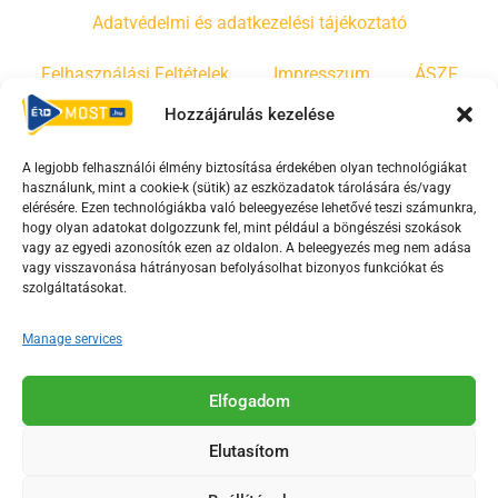
Adatvédelmi és adatkezelési tájékoztató
Felhasználási Feltételek
Impresszum
ÁSZF
Hozzájárulás kezelése
Irányelvek
Moderálási szabályzat
A legjobb felhasználói élmény biztosítása érdekében olyan technológiákat
használunk, mint a cookie-k (sütik) az eszközadatok tárolására és/vagy
F
Y
T
elérésére. Ezen technológiákba való beleegyezése lehetővé teszi számunkra,
a
o
i
hogy olyan adatokat dolgozzunk fel, mint például a böngészési szokások
vagy az egyedi azonosítók ezen az oldalon. A beleegyezés meg nem adása
c
u
k
vagy visszavonása hátrányosan befolyásolhat bizonyos funkciókat és
e
t
t
szolgáltatásokat.
b
u
o
o
b
k
Manage services
o
e
Az Érd Média médiaszolgáltatási tevékenységét a
k
-
Elfogadom
Médiatanács a Magyar Média Mecenatúra program
-
s
keretében támogatja.
Elutasítom
s
q
q
u