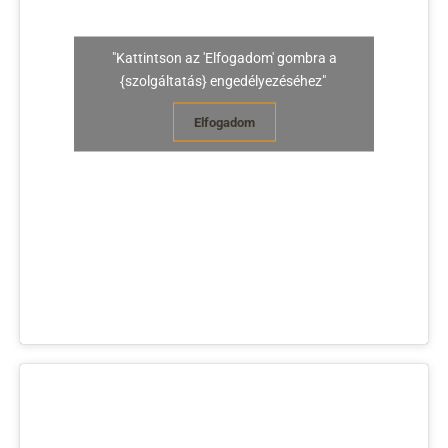
"Kattintson az 'Elfogadom' gombra a
{szolgáltatás} engedélyezéséhez"
Elfogadom