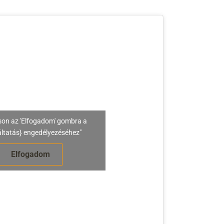
son az 'Elfogadom' gombra a
áltatás} engedélyezéséhez"
Elfogadom