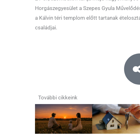
Horgászegyesület a Szepes Gyula Művelődési
a Kálvin téri templom előtt tartanak ételosz
családjai.
További cikkeink