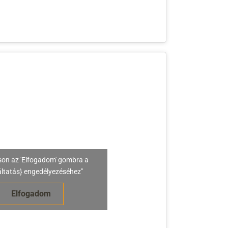
son az 'Elfogadom' gombra a
áltatás} engedélyezéséhez"
Elfogadom