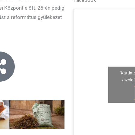
 Központ előtt, 25-én pedig
tást a református gyülekezet
"Kattint
{szolg