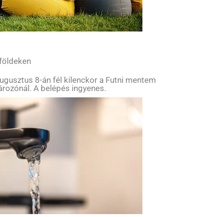
 földeken
ugusztus 8-án fél kilenckor a Futni mentem
tározónál. A belépés ingyenes.