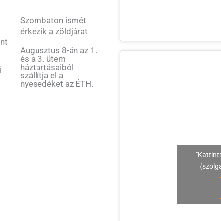
Szombaton ismét
érkezik a zöldjárat
ant
Augusztus 8-án az 1.
és a 3. ütem
háztartásaiból
i
szállítja el a
nyesedéket az ÉTH.
"Kattint
{szolg