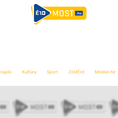
snapló
Kultúra
Sport
ZöldÉrd
Minden hír