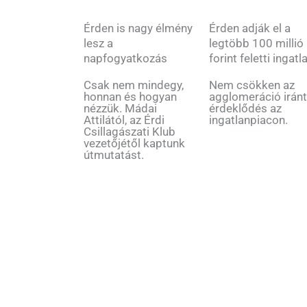
Érden is nagy élmény
Érden adják el a
lesz a
legtöbb 100 millió
napfogyatkozás
forint feletti ingatl
Csak nem mindegy,
Nem csökken az
honnan és hogyan
agglomeráció iránt
nézzük. Mádai
érdeklődés az
Attilától, az Érdi
ingatlanpiacon.
Csillagászati Klub
vezetőjétől kaptunk
útmutatást.