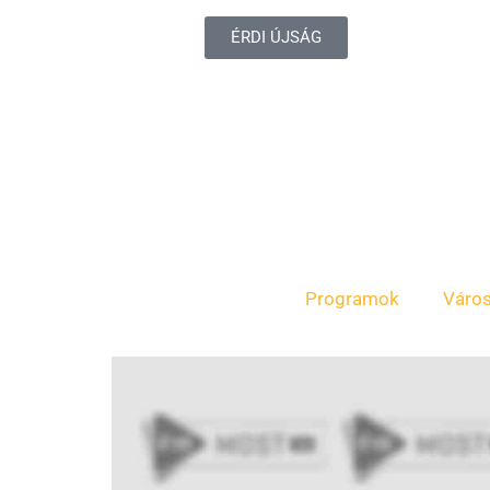
ÉRDI ÚJSÁG
Programok
Váro