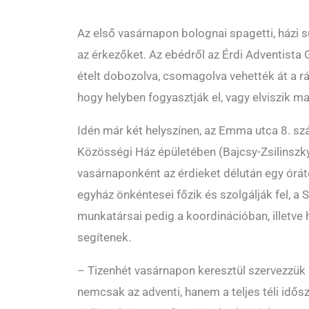
Az első vasárnapon bolognai spagetti, házi 
az érkezőket. Az ebédről az Érdi Adventista
ételt dobozolva, csomagolva vehették át a rá
hogy helyben fogyasztják el, vagy elviszik ma
Idén már két helyszínen, az Emma utca 8. szá
Közösségi Ház épületében (Bajcsy-Zsilinszky
vasárnaponként az érdieket délután egy órá
egyház önkéntesei főzik és szolgálják fel, a
munkatársai pedig a koordinációban, illetve 
segítenek.
– Tizenhét vasárnapon keresztül szervezzük 
nemcsak az adventi, hanem a teljes téli idős