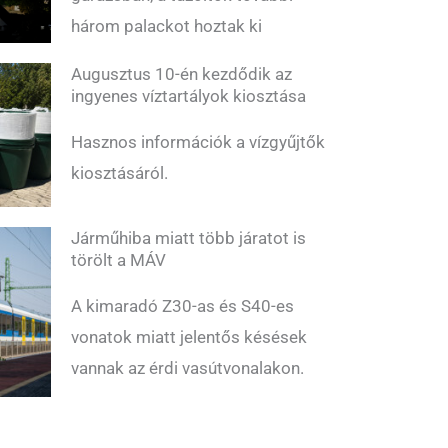
három palackot hoztak ki
Augusztus 10-én kezdődik az
ingyenes víztartályok kiosztása
Hasznos információk a vízgyűjtők
kiosztásáról.
Járműhiba miatt több járatot is
törölt a MÁV
A kimaradó Z30-as és S40-es
vonatok miatt jelentős késések
vannak az érdi vasútvonalakon.