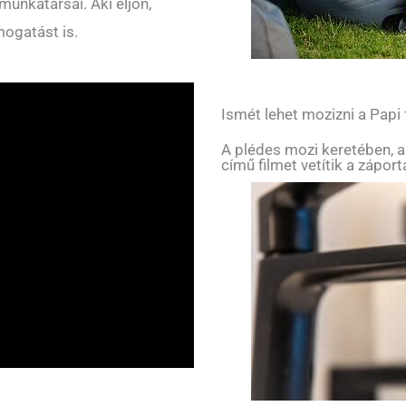
unkatársai. Aki eljön,
mogatást is.
Ismét lehet mozizni a Papi
A plédes mozi keretében, a
című filmet vetítik a zápor