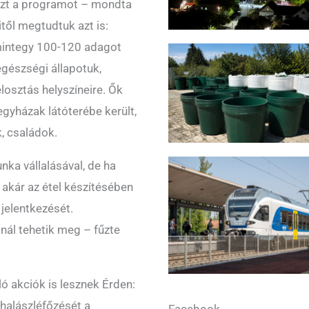
ezt a programot – mondta
től megtudtuk azt is:
mintegy 100-120 adagot
egészségi állapotuk,
losztás helyszíneire. Ők
gyházak látóterébe került,
, családok.
ka vállalásával, de ha
 akár az étel készítésében
jelentkezését.
nál tehetik meg – fűzte
ó akciók is lesznek Érden:
halászléfőzését a
Facebook