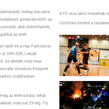
sütemények, meleg tea várta
A Fő utca lakói maradtak ví
 Gyülekezet gondoskodott; az
Csőtörés történt a területe
szorulók, akik eldönthették,
gukkal az ételt.
m alatt és a régi Parkvárosi
 út 206-208.) várják
tól. Az ebédet más-más
 Szociális Gondozó Központ
házhoz szállításban
meg az ételosztást, tehát
zakban, március 29-éig. Tíz