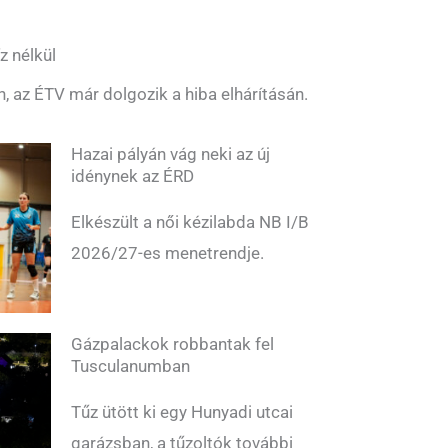
z nélkül
n, az ÉTV már dolgozik a hiba elhárításán.
Hazai pályán vág neki az új
idénynek az ÉRD
Elkészült a női kézilabda NB I/B
2026/27-es menetrendje.
Gázpalackok robbantak fel
Tusculanumban
Tűz ütött ki egy Hunyadi utcai
garázsban, a tűzoltók további