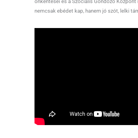
önkéntesei és a Szociális Gondozó Központ m
nemcsak ebédet kap, hanem jó szót, lelki tá