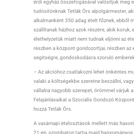
érdi egyház összefogásával valósítjuk meg 
tudósítónknak Tetlák Örs alpolgármester, aki
alkalmanként 350 adag ételt főznek, ebből 
szállítanak házhoz azok részére, akik koruk, 
élethelyzetük miatt nem tudnak eljönni az éte
részben a központ gondozottjai, részben az e
segítségre, gondoskodásra szoruló emberek
– Az akcióhoz csatlakozni lehet önkéntes mun
valaki a költségekbe szeretne beszállni, vagy
vállalna nagyobb szerepet, örömmel várjuk a 
Felajánlásaikat a Szociális Gondozó Központ
hozzá Tetlák Örs.
A vasárnapi ételosztások mellett más hasonl
21-én, szombaton tartja majd hagyományos 