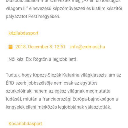
Második alkalommal szervezték meg „Az én biztonságos
világom II.” elnevezésű képzőművészeti és kisfilm készítői
pályázatot Pest megyében.
kézilabda
sport
2018. December 3. 12:51
info@erdmost.hu
Női kézi Eb: Rögtön a legjobb lett!
Tudtuk, hogy Krpezs-Slezák Katarina világklasszis, ám az
ÉRD szerb jobbszélsője nem csak az együttes
szurkolóinak, hanem az egész világnak megmutatta
tudását, miután a franciaországi Európa-bajnokságon a
lengyelek elleni mérkőzés legjobbjának választották.
Kosárlabda
sport