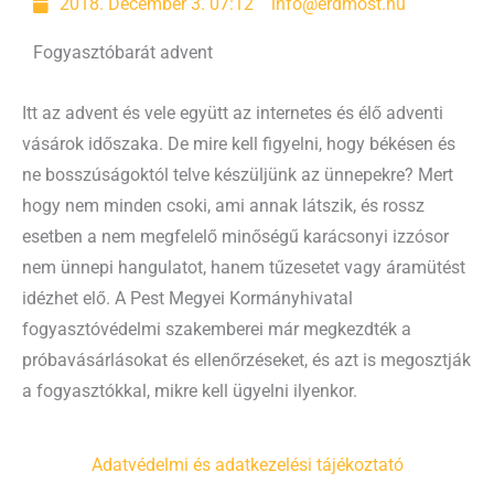
2018. December 3. 07:12
info@erdmost.hu
Fogyasztóbarát advent
Itt az advent és vele együtt az internetes és élő adventi
vásárok időszaka. De mire kell figyelni, hogy békésen és
ne bosszúságoktól telve készüljünk az ünnepekre? Mert
hogy nem minden csoki, ami annak látszik, és rossz
esetben a nem megfelelő minőségű karácsonyi izzósor
nem ünnepi hangulatot, hanem tűzesetet vagy áramütést
idézhet elő. A Pest Megyei Kormányhivatal
fogyasztóvédelmi szakemberei már megkezdték a
próbavásárlásokat és ellenőrzéseket, és azt is megosztják
a fogyasztókkal, mikre kell ügyelni ilyenkor.
Adatvédelmi és adatkezelési tájékoztató