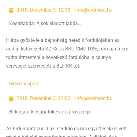
2018. December 3. 12:18
info@erdmost.hu
Kosárlabda: A sok eladott labda…
Hiába győzte le a bajnokság hetedik fordulójában az
addigi listavezető SZPA-t a BKG-VMG DSE, formáját nem
tudta átmenteni a következő fordulóba, s csúnya
vereséget szenvedett a BLF KK-tól.
birkózás
sport
2018. December 3. 12:00
info@erdmost.hu
Birkózás: A csapatoké volt a főszerep
Az Érdi Spartacus diák, serdülő és női együttesekkel vett