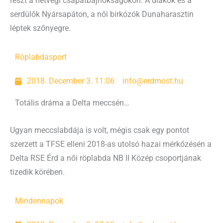
részt a hétvégi csapatbajnokságokon. A diákok és a
serdülők Nyársapáton, a női birkózók Dunaharasztin
léptek szőnyegre.
Röplabda
sport
2018. December 3. 11:06
info@erdmost.hu
Totális dráma a Delta meccsén…
Ugyan meccslabdája is volt, mégis csak egy pontot
szerzett a TFSE elleni 2018-as utolsó hazai mérkőzésén a
Delta RSE Érd a női röplabda NB II Közép csoportjának
tizedik körében.
Mindennapok