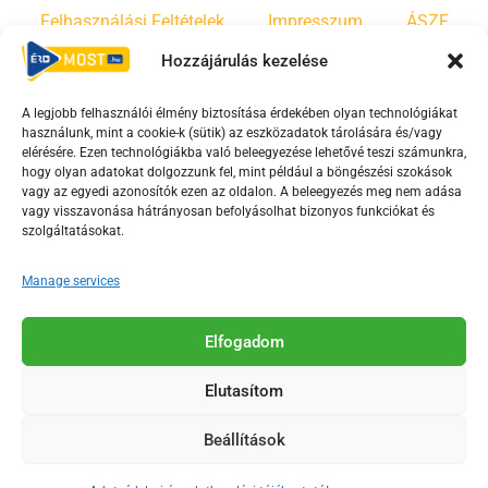
Felhasználási Feltételek
Impresszum
ÁSZF
Hozzájárulás kezelése
Irányelvek
Moderálási szabályzat
A legjobb felhasználói élmény biztosítása érdekében olyan technológiákat
használunk, mint a cookie-k (sütik) az eszközadatok tárolására és/vagy
F
Y
T
elérésére. Ezen technológiákba való beleegyezése lehetővé teszi számunkra,
hogy olyan adatokat dolgozzunk fel, mint például a böngészési szokások
a
o
i
vagy az egyedi azonosítók ezen az oldalon. A beleegyezés meg nem adása
c
u
k
vagy visszavonása hátrányosan befolyásolhat bizonyos funkciókat és
e
t
t
szolgáltatásokat.
b
u
o
Manage services
o
b
k
o
e
Az Érd Média médiaszolgáltatási tevékenységét a
k
-
Elfogadom
Médiatanács a Magyar Média Mecenatúra program
-
s
keretében támogatja.
Elutasítom
s
q
q
u
Beállítások
u
a
2018-2026. © Minden jog fenntartva, Érd Megyei Jogú Város
a
r
Polgármesteri Hivatal Média Osztálya