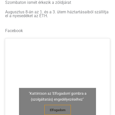
Szombaton ismét érkezik a zöldjárat
Augusztus 8-án az 1. és a 3. ütem háztartásaiból szállítja
el a nyesedéket az ÉTH.
Facebook
"Kattintson az 'Elfogadom' gombra a
{szolgáltatás} engedélyezéséhez"
Elfogadom