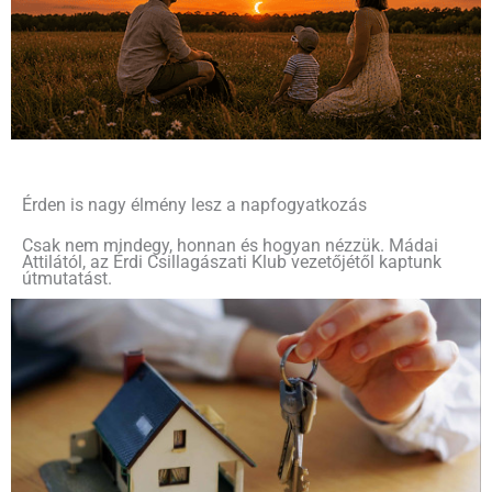
Érden is nagy élmény lesz a napfogyatkozás
Csak nem mindegy, honnan és hogyan nézzük. Mádai
Attilától, az Érdi Csillagászati Klub vezetőjétől kaptunk
útmutatást.