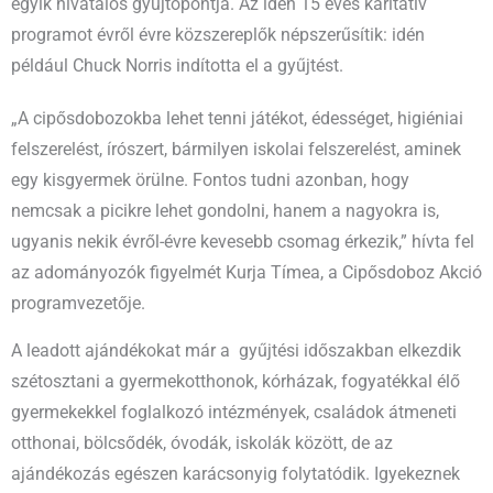
egyik hivatalos gyűjtőpontja. Az idén 15 éves karitatív
programot évről évre közszereplők népszerűsítik: idén
például Chuck Norris indította el a gyűjtést.
„A cipősdobozokba lehet tenni játékot, édességet, higiéniai
felszerelést, írószert, bármilyen iskolai felszerelést, aminek
egy kisgyermek örülne. Fontos tudni azonban, hogy
nemcsak a picikre lehet gondolni, hanem a nagyokra is,
ugyanis nekik évről-évre kevesebb csomag érkezik,” hívta fel
az adományozók figyelmét Kurja Tímea, a Cipősdoboz Akció
programvezetője.
A leadott ajándékokat már a gyűjtési időszakban elkezdik
szétosztani a gyermekotthonok, kórházak, fogyatékkal élő
gyermekekkel foglalkozó intézmények, családok átmeneti
otthonai, bölcsődék, óvodák, iskolák között, de az
ajándékozás egészen karácsonyig folytatódik. Igyekeznek