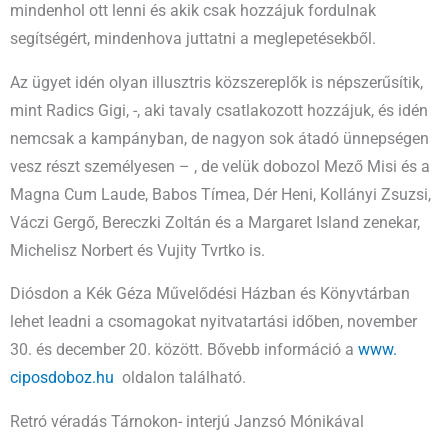
mindenhol ott lenni és akik csak hozzájuk fordulnak
segítségért, mindenhova juttatni a meglepetésekből.
Az ügyet idén olyan illusztris közszereplők is népszerűsítik,
mint Radics Gigi, -, aki tavaly csatlakozott hozzájuk, és idén
nemcsak a kampányban, de nagyon sok átadó ünnepségen
vesz részt személyesen – , de velük dobozol Mező Misi és a
Magna Cum Laude, Babos Tímea, Dér Heni, Kollányi Zsuzsi,
Váczi Gergő, Bereczki Zoltán és a Margaret Island zenekar,
Michelisz Norbert és Vujity Tvrtko is.
Diósdon a Kék Géza Művelődési Házban és Könyvtárban
lehet leadni a csomagokat nyitvatartási időben, november
30. és december 20. között. Bővebb információ a
www.
ciposdoboz.hu
oldalon található.
Retró véradás Tárnokon- interjú Janzsó Mónikával