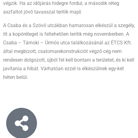
végzik. Ha az időjárás hidegre fordul, a második réteg
aszfaltot jövő tavasszal terítik majd.
A Csaba és a Szövő utcákban hamarosan elkészül a szegély,
itt a kopóréteget is feltehetően terítik még novemberben. A
Csaba – Tárnoki – Ürmös utca találkozásánál az ÉTCS Kft.
által megbízott, csatornarekonstrukciót végző cég nem
rendesen dolgozott, újból fel kell bontani a területet, és ki kell
javítania a hibát. Várhatóan ezzel is elkészülnek egy-két
héten belül.