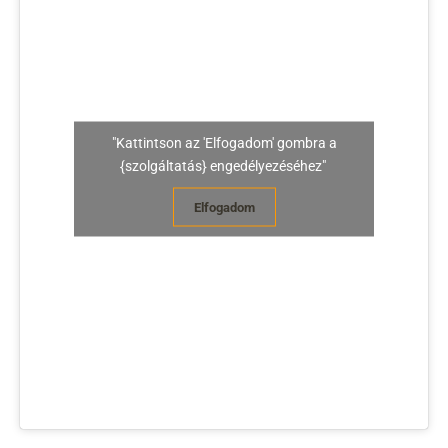
"Kattintson az 'Elfogadom' gombra a
{szolgáltatás} engedélyezéséhez"
Elfogadom