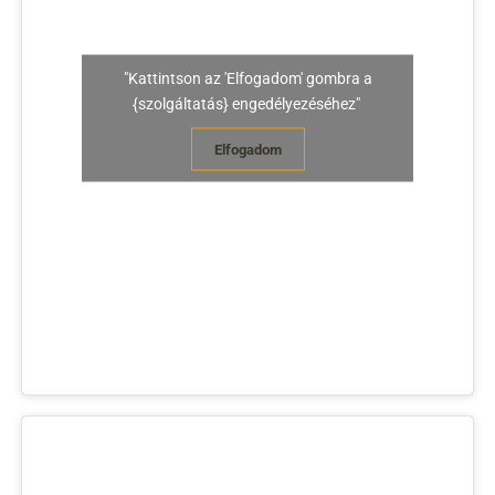
"Kattintson az 'Elfogadom' gombra a
{szolgáltatás} engedélyezéséhez"
Elfogadom