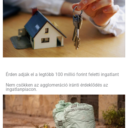
Érden adják el a legtöbb 100 millió forint feletti ingatlant
Nem csökken az agglomeráció iránti érdeklődés az
ingatlanpiacon.