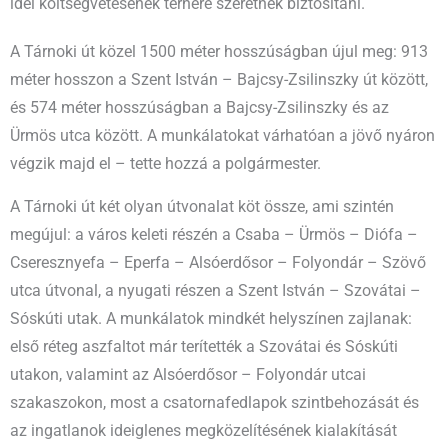
idei költségvetésének terhére szeretnék biztosítani.
A Tárnoki út közel 1500 méter hosszúságban újul meg: 913
méter hosszon a Szent István – Bajcsy-Zsilinszky út között,
és 574 méter hosszúságban a Bajcsy-Zsilinszky és az
Ürmös utca között. A munkálatokat várhatóan a jövő nyáron
végzik majd el – tette hozzá a polgármester.
A Tárnoki út két olyan útvonalat köt össze, ami szintén
megújul: a város keleti részén a Csaba – Ürmös – Diófa –
Cseresznyefa – Eperfa – Alsóerdősor – Folyondár – Szövő
utca útvonal, a nyugati részen a Szent István – Szovátai –
Sóskúti utak. A munkálatok mindkét helyszínen zajlanak:
első réteg aszfaltot már terítették a Szovátai és Sóskúti
utakon, valamint az Alsóerdősor – Folyondár utcai
szakaszokon, most a csatornafedlapok szintbehozását és
az ingatlanok ideiglenes megközelítésének kialakítását