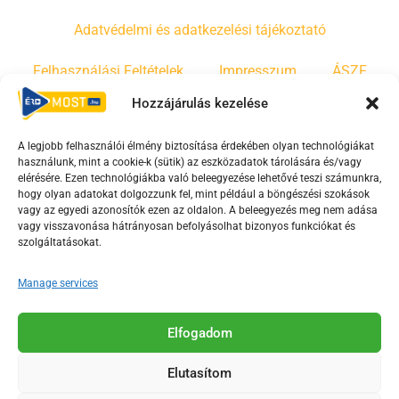
Adatvédelmi és adatkezelési tájékoztató
Felhasználási Feltételek
Impresszum
ÁSZF
Hozzájárulás kezelése
Irányelvek
Moderálási szabályzat
A legjobb felhasználói élmény biztosítása érdekében olyan technológiákat
használunk, mint a cookie-k (sütik) az eszközadatok tárolására és/vagy
F
Y
T
elérésére. Ezen technológiákba való beleegyezése lehetővé teszi számunkra,
hogy olyan adatokat dolgozzunk fel, mint például a böngészési szokások
a
o
i
vagy az egyedi azonosítók ezen az oldalon. A beleegyezés meg nem adása
c
u
k
vagy visszavonása hátrányosan befolyásolhat bizonyos funkciókat és
e
t
t
szolgáltatásokat.
b
u
o
Manage services
o
b
k
o
e
Az Érd Média médiaszolgáltatási tevékenységét a
k
-
Elfogadom
Médiatanács a Magyar Média Mecenatúra program
-
s
keretében támogatja.
Elutasítom
s
q