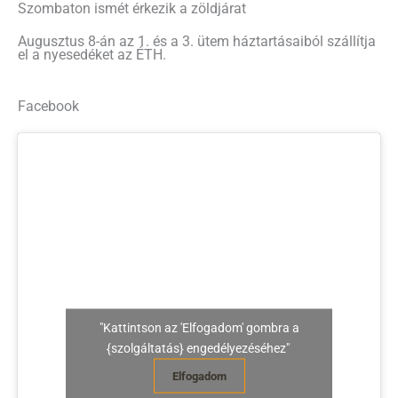
Szombaton ismét érkezik a zöldjárat
Augusztus 8-án az 1. és a 3. ütem háztartásaiból szállítja
el a nyesedéket az ÉTH.
Facebook
"Kattintson az 'Elfogadom' gombra a
{szolgáltatás} engedélyezéséhez"
Elfogadom