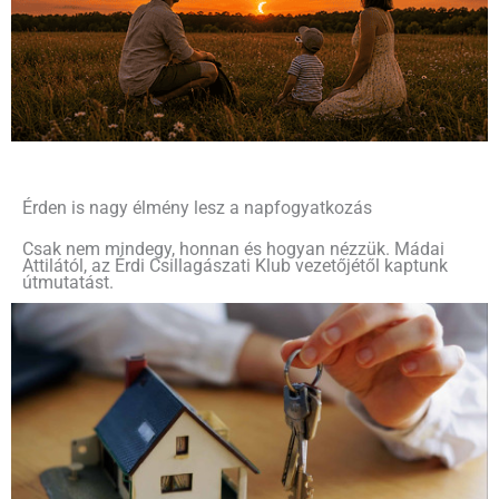
Érden is nagy élmény lesz a napfogyatkozás
Csak nem mindegy, honnan és hogyan nézzük. Mádai
Attilától, az Érdi Csillagászati Klub vezetőjétől kaptunk
útmutatást.