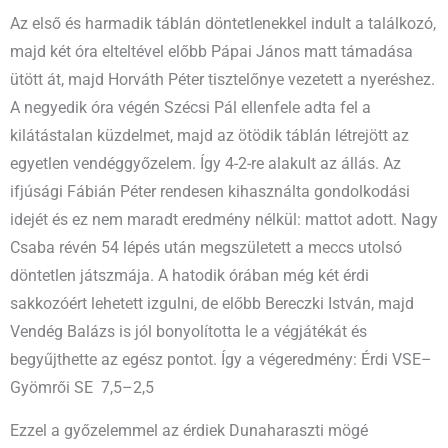
Az első és harmadik táblán döntetlenekkel indult a találkozó,
majd két óra elteltével előbb Pápai János matt támadása
ütött át, majd Horváth Péter tisztelőnye vezetett a nyeréshez.
A negyedik óra végén Szécsi Pál ellenfele adta fel a
kilátástalan küzdelmet, majd az ötödik táblán létrejött az
egyetlen vendéggyőzelem. Így 4-2-re alakult az állás. Az
ifjúsági Fábián Péter rendesen kihasználta gondolkodási
idejét és ez nem maradt eredmény nélkül: mattot adott. Nagy
Csaba révén 54 lépés után megszületett a meccs utolsó
döntetlen játszmája. A hatodik órában még két érdi
sakkozóért lehetett izgulni, de előbb Bereczki István, majd
Vendég Balázs is jól bonyolította le a végjátékát és
begyűjthette az egész pontot. Így a végeredmény: Érdi VSE–
Gyömrői SE 7,5–2,5
Ezzel a győzelemmel az érdiek Dunaharaszti mögé