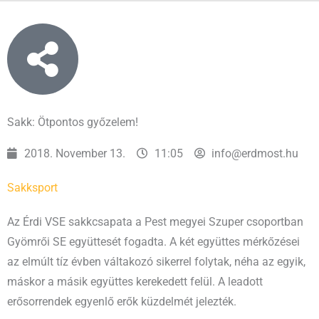
Sakk: Ötpontos győzelem!
2018. November 13.
11:05
info@erdmost.hu
Sakk
sport
Az Érdi VSE sakkcsapata a Pest megyei Szuper csoportban
Gyömrői SE együttesét fogadta. A két együttes mérkőzései
az elmúlt tíz évben váltakozó sikerrel folytak, néha az egyik,
máskor a másik együttes kerekedett felül. A leadott
erősorrendek egyenlő erők küzdelmét jelezték.