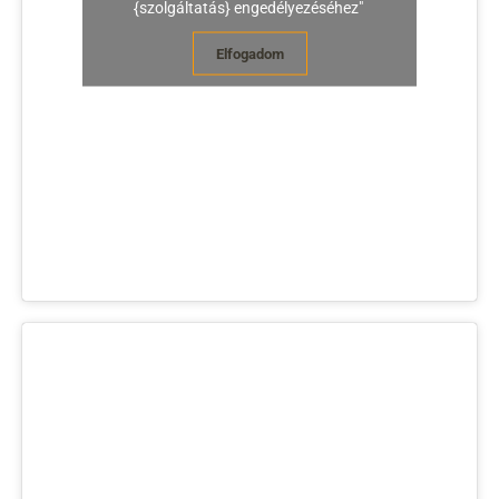
{szolgáltatás} engedélyezéséhez"
Elfogadom