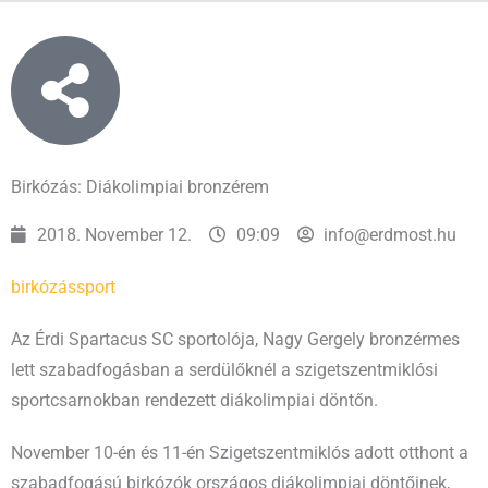
Birkózás: Diákolimpiai bronzérem
2018. November 12.
09:09
info@erdmost.hu
birkózás
sport
Az Érdi Spartacus SC sportolója, Nagy Gergely bronzérmes
lett szabadfogásban a serdülőknél a szigetszentmiklósi
sportcsarnokban rendezett diákolimpiai döntőn.
November 10-én és 11-én Szigetszentmiklós adott otthont a
szabadfogású birkózók országos diákolimpiai döntőinek,