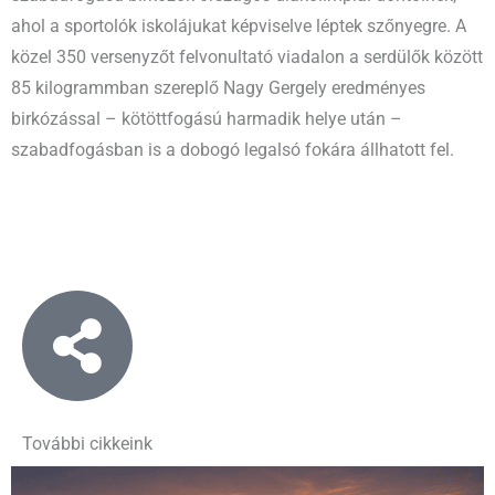
ahol a sportolók iskolájukat képviselve léptek szőnyegre. A
közel 350 versenyzőt felvonultató viadalon a serdülők között
85 kilogrammban szereplő Nagy Gergely eredményes
birkózással – kötöttfogású harmadik helye után –
szabadfogásban is a dobogó legalsó fokára állhatott fel.
További cikkeink