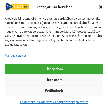
Hozzájárulás kezelése
Irányelvek
Moderálási szabályzat
A legjobb felhasználói élmény biztosítása érdekében olyan technológiákat
használunk, mint a cookie-k (sütik) az eszközadatok tárolására és/vagy
F
Y
T
elérésére. Ezen technológiákba való beleegyezése lehetővé teszi számunkra,
hogy olyan adatokat dolgozzunk fel, mint például a böngészési szokások
a
o
i
vagy az egyedi azonosítók ezen az oldalon. A beleegyezés meg nem adása
c
u
k
vagy visszavonása hátrányosan befolyásolhat bizonyos funkciókat és
e
t
t
szolgáltatásokat.
b
u
o
Manage services
o
b
k
o
e
Az Érd Média médiaszolgáltatási tevékenységét a
k
-
Elfogadom
Médiatanács a Magyar Média Mecenatúra program
-
s
keretében támogatja.
Elutasítom
s
q
q
u
Beállítások
u
a
2018-2026. © Minden jog fenntartva, Érd Megyei Jogú Város
a
r
Polgármesteri Hivatal Média Osztálya
Adatvédelmi és adatkezelési tájékoztató
Impresszum
r
e