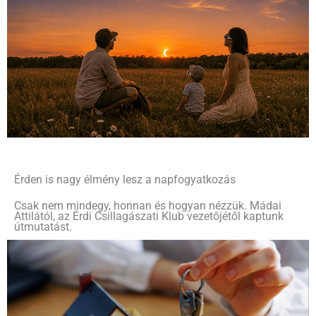
Érden is nagy élmény lesz a napfogyatkozás
Csak nem mindegy, honnan és hogyan nézzük. Mádai
Attilától, az Érdi Csillagászati Klub vezetőjétől kaptunk
útmutatást.