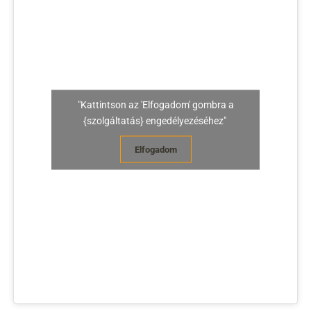
"Kattintson az 'Elfogadom' gombra a
{szolgáltatás} engedélyezéséhez"
Elfogadom