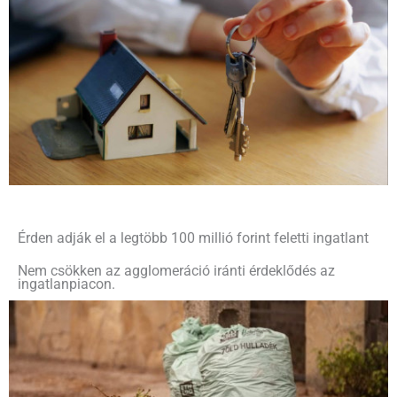
Érden adják el a legtöbb 100 millió forint feletti ingatlant
Nem csökken az agglomeráció iránti érdeklődés az
ingatlanpiacon.