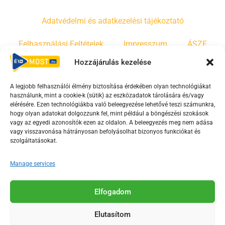
Adatvédelmi és adatkezelési tájékoztató
Felhasználási Feltételek
Impresszum
ÁSZF
Hozzájárulás kezelése
Irányelvek
Moderálási szabályzat
A legjobb felhasználói élmény biztosítása érdekében olyan technológiákat
használunk, mint a cookie-k (sütik) az eszközadatok tárolására és/vagy
F
Y
T
elérésére. Ezen technológiákba való beleegyezése lehetővé teszi számunkra,
a
o
i
hogy olyan adatokat dolgozzunk fel, mint például a böngészési szokások
vagy az egyedi azonosítók ezen az oldalon. A beleegyezés meg nem adása
c
u
k
vagy visszavonása hátrányosan befolyásolhat bizonyos funkciókat és
e
t
t
szolgáltatásokat.
b
u
o
o
b
k
Manage services
o
e
Az Érd Média médiaszolgáltatási tevékenységét a
k
-
Elfogadom
Médiatanács a Magyar Média Mecenatúra program
-
s
keretében támogatja.
Elutasítom
s
q