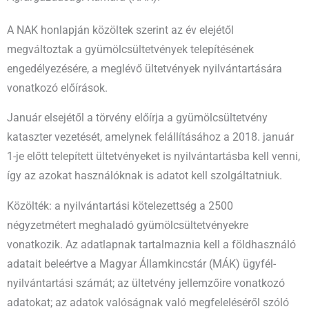
A NAK honlapján közöltek szerint az év elejétől
megváltoztak a gyümölcsültetvények telepítésének
engedélyezésére, a meglévő ültetvények nyilvántartására
vonatkozó előírások.
Január elsejétől a törvény előírja a gyümölcsültetvény
kataszter vezetését, amelynek felállításához a 2018. január
1-je előtt telepített ültetvényeket is nyilvántartásba kell venni,
így az azokat használóknak is adatot kell szolgáltatniuk.
Közölték: a nyilvántartási kötelezettség a 2500
négyzetmétert meghaladó gyümölcsültetvényekre
vonatkozik. Az adatlapnak tartalmaznia kell a földhasználó
adatait beleértve a Magyar Államkincstár (MÁK) ügyfél-
nyilvántartási számát; az ültetvény jellemzőire vonatkozó
adatokat; az adatok valóságnak való megfeleléséről szóló