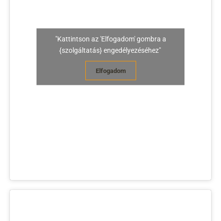
"Kattintson az 'Elfogadom' gombra a
{szolgáltatás} engedélyezéséhez"
Elfogadom