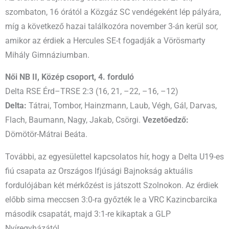
szombaton, 16 órától a Közgáz SC vendégeként lép pályára,
míg a következő hazai találkozóra november 3-án kerül sor,
amikor az érdiek a Hercules SE-t fogadják a Vörösmarty
Mihály Gimnáziumban.
Női NB II, Közép csoport, 4. forduló
Delta RSE Érd–TRSE 2:3 (16, 21, –22, –16, –12)
Delta:
Tátrai, Tombor, Hainzmann, Laub, Végh, Gál, Darvas,
Flach, Baumann, Nagy, Jakab, Csörgi.
Vezetőedző:
Dömötör-Mátrai Beáta.
További, az egyesülettel kapcsolatos hír, hogy a Delta U19-es
fiú csapata az Országos Ifjúsági Bajnokság aktuális
fordulójában két mérkőzést is játszott Szolnokon. Az érdiek
előbb sima meccsen 3:0-ra győzték le a VRC Kazincbarcika
második csapatát, majd 3:1-re kikaptak a GLP
Nyíregyházától.