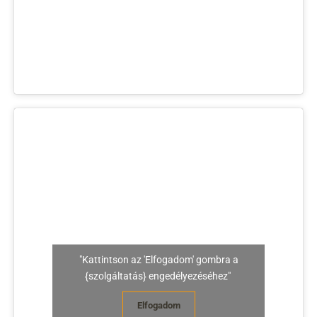
"Kattintson az 'Elfogadom' gombra a
{szolgáltatás} engedélyezéséhez"
Elfogadom