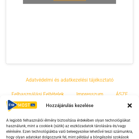
Adatvédelmi és adatkezelési tájékoztató
Felhasználási Feltételek
Impresszum
ÁSZF
Hozzájárulás kezelése
Irányelvek
Moderálási szabályzat
A legjobb felhasználói élmény biztosítása érdekében olyan technológiákat
használunk, mint a cookie-k (sütik) az eszközadatok tárolására és/vagy
F
Y
T
elérésére. Ezen technológiákba való beleegyezése lehetővé teszi számunkra,
hogy olyan adatokat dolgozzunk fel, mint például a böngészési szokások