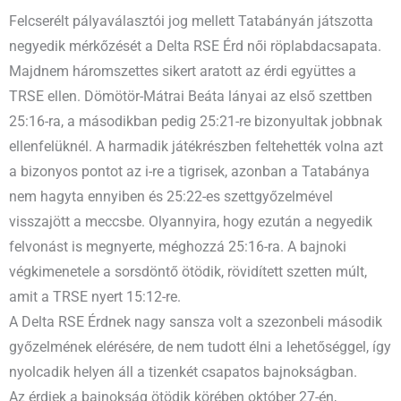
Felcserélt pályaválasztói jog mellett Tatabányán játszotta
negyedik mérkőzését a Delta RSE Érd női röplabdacsapata.
Majdnem háromszettes sikert aratott az érdi együttes a
TRSE ellen. Dömötör-Mátrai Beáta lányai az első szettben
25:16-ra, a másodikban pedig 25:21-re bizonyultak jobbnak
ellenfelüknél. A harmadik játékrészben feltehették volna azt
a bizonyos pontot az i-re a tigrisek, azonban a Tatabánya
nem hagyta ennyiben és 25:22-es szettgyőzelmével
visszajött a meccsbe. Olyannyira, hogy ezután a negyedik
felvonást is megnyerte, méghozzá 25:16-ra. A bajnoki
végkimenetele a sorsdöntő ötödik, rövidített szetten múlt,
amit a TRSE nyert 15:12-re.
A Delta RSE Érdnek nagy sansza volt a szezonbeli második
győzelmének elérésére, de nem tudott élni a lehetőséggel, így
nyolcadik helyen áll a tizenkét csapatos bajnokságban.
Az érdiek a bajnokság ötödik körében október 27-én,