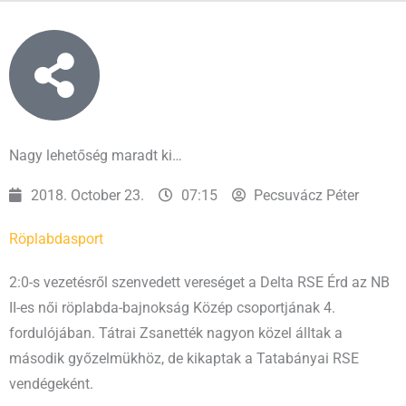
Nagy lehetőség maradt ki…
2018. October 23.
07:15
Pecsuvácz Péter
Röplabda
sport
2:0-s vezetésről szenvedett vereséget a Delta RSE Érd az NB
II-es női röplabda-bajnokság Közép csoportjának 4.
fordulójában. Tátrai Zsanették nagyon közel álltak a
második győzelmükhöz, de kikaptak a Tatabányai RSE
vendégeként.