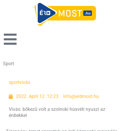
Sport
Page
Page
Page
Page
Page
Page
Page
sport
vívás
2022. April 12. 12:23
info@erdmost.hu
Vívás: bőkezű volt a szolnoki húsvéti nyuszi az
érdiekkel