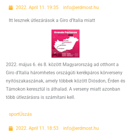
2022. April 11. 19:35
info@erdmost.hu
Itt lesznek útlezárások a Giro d’Italia miatt
2022. május 6. és 8. között Magyarország ad otthont a
Giro d’Italia háromhetes országúti kerékpáros körverseny
nyitószakaszának, amely többek között Diósdon, Érden és
Tárnokon keresztül is áthalad. A verseny miatt azonban
több útlezárásra is számítani kell.
sport
Úszás
2022. April 11. 18:53
info@erdmost.hu