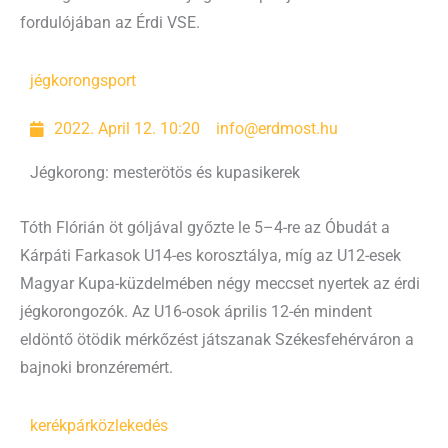
fordulójában az Érdi VSE.
jégkorong
sport
2022. April 12. 10:20
info@erdmost.hu
Jégkorong: mesterötös és kupasikerek
Tóth Flórián öt góljával győzte le 5–4-re az Óbudát a
Kárpáti Farkasok U14-es korosztálya, míg az U12-esek
Magyar Kupa-küzdelmében négy meccset nyertek az érdi
jégkorongozók. Az U16-osok április 12-én mindent
eldöntő ötödik mérkőzést játszanak Székesfehérváron a
bajnoki bronzéremért.
kerékpár
közlekedés