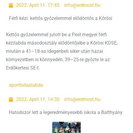
2022. April 11. 17:45
info@erdmost.hu
Férfi kézi: kettős győzelemmel elődöntős a Kőrösi
Kettős győzelemmel jutott be a Pest megyei férfi
kézilabda másodosztály elődöntőjébe a Kőrösi KDSE,
miután a 41–18-as idegenbeli siker után hazai
környezetben is könnyedén, 39–25-re győzte le az
Erdőkertesi SE-t.
sport
tollaslabda
2022. April 11. 14:30
info@erdmost.hu
Hatodszor lett a legeredményesebb iskola a Batthyány