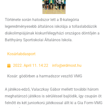
Története során hatodszor lett a B-kategória
legeredményesebb általános iskolája a tollaslabdázók
diákolimpiájának kiskunfélegyházi országos döntőjén a
Batthyány Sportiskolai Általános Iskola.
Kosárlabda
sport
2022. April 11. 14:22
info@erdmost.hu
Kosár: gödörben a harmadszor veszítő VMG
A játékos-edző, Valaczkay Gábor mellett további három
meghatározó játékos is sérüléssel bajlódik, így csupán öt
felnőtt és két juniorkorú játékossal állt ki a Gia Form-VMG