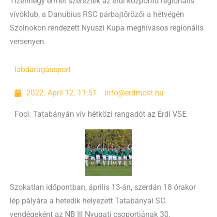
Tizennégy érmet szereztek az érdi központú regionális
vívóklub, a Danubius RSC párbajtőrözői a hétvégén
Szolnokon rendezett Nyuszi Kupa meghívásos regionális
versenyen.
labdarúgás
sport
2022. April 12. 11:51
info@erdmost.hu
Foci: Tatabányán vív hétközi rangadót az Érdi VSE
Szokatlan időpontban, április 13-án, szerdán 18 órakor
lép pályára a hetedik helyezett Tatabányai SC
vendégeként az NB III Nyugati csoportjának 30.