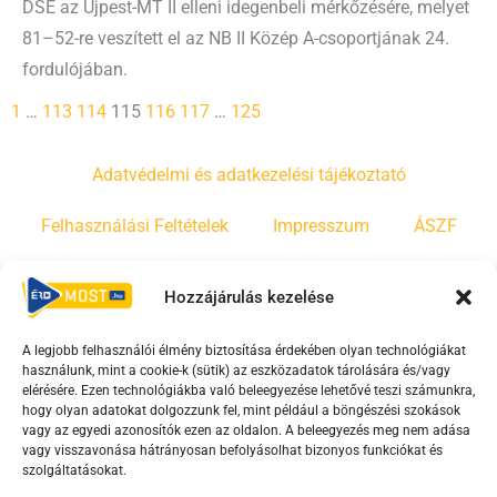
DSE az Újpest-MT II elleni idegenbeli mérkőzésére, melyet
81–52-re veszített el az NB II Közép A-csoportjának 24.
fordulójában.
1
…
113
114
115
116
117
…
125
Adatvédelmi és adatkezelési tájékoztató
Felhasználási Feltételek
Impresszum
ÁSZF
Irányelvek
Moderálási szabályzat
Hozzájárulás kezelése
A legjobb felhasználói élmény biztosítása érdekében olyan technológiákat
F
Y
T
használunk, mint a cookie-k (sütik) az eszközadatok tárolására és/vagy
a
o
i
elérésére. Ezen technológiákba való beleegyezése lehetővé teszi számunkra,
c
u
k
hogy olyan adatokat dolgozzunk fel, mint például a böngészési szokások
vagy az egyedi azonosítók ezen az oldalon. A beleegyezés meg nem adása
e
t
t
vagy visszavonása hátrányosan befolyásolhat bizonyos funkciókat és
b
u
o
szolgáltatásokat.