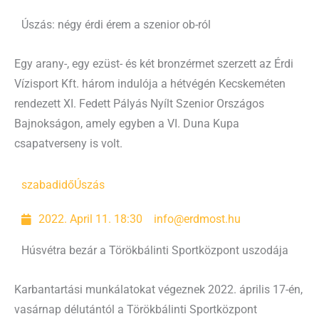
Úszás: négy érdi érem a szenior ob-ról
Egy arany-, egy ezüst- és két bronzérmet szerzett az Érdi
Vízisport Kft. három indulója a hétvégén Kecskeméten
rendezett XI. Fedett Pályás Nyílt Szenior Országos
Bajnokságon, amely egyben a VI. Duna Kupa
csapatverseny is volt.
szabadidő
Úszás
2022. April 11. 18:30
info@erdmost.hu
Húsvétra bezár a Törökbálinti Sportközpont uszodája
Karbantartási munkálatokat végeznek 2022. április 17-én,
vasárnap délutántól a Törökbálinti Sportközpont