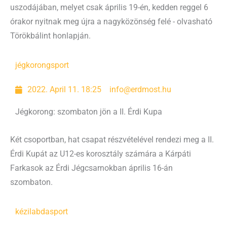
uszodájában, melyet csak április 19-én, kedden reggel 6
órakor nyitnak meg újra a nagyközönség felé - olvasható
Törökbálint honlapján.
jégkorong
sport
2022. April 11. 18:25
info@erdmost.hu
Jégkorong: szombaton jön a II. Érdi Kupa
Két csoportban, hat csapat részvételével rendezi meg a II.
Érdi Kupát az U12-es korosztály számára a Kárpáti
Farkasok az Érdi Jégcsarnokban április 16-án
szombaton.
kézilabda
sport