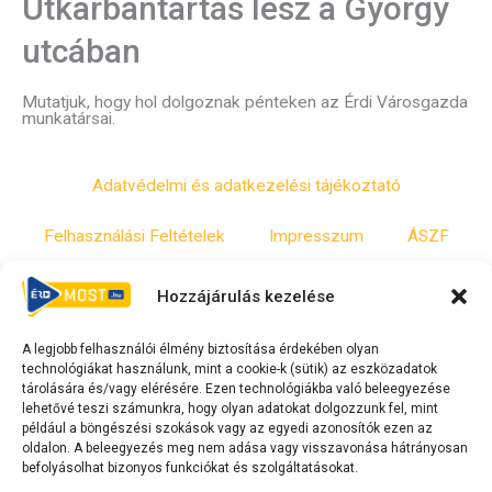
Útkarbantartás lesz a György
utcában
Mutatjuk, hogy hol dolgoznak pénteken az Érdi Városgazda
munkatársai.
Adatvédelmi és adatkezelési tájékoztató
Felhasználási Feltételek
Impresszum
ÁSZF
Irányelvek
Moderálási szabályzat
Hozzájárulás kezelése
A legjobb felhasználói élmény biztosítása érdekében olyan
F
Y
T
technológiákat használunk, mint a cookie-k (sütik) az eszközadatok
a
o
i
tárolására és/vagy elérésére. Ezen technológiákba való beleegyezése
lehetővé teszi számunkra, hogy olyan adatokat dolgozzunk fel, mint
c
u
k
például a böngészési szokások vagy az egyedi azonosítók ezen az
e
t
t
oldalon. A beleegyezés meg nem adása vagy visszavonása hátrányosan
befolyásolhat bizonyos funkciókat és szolgáltatásokat.
b
u
o