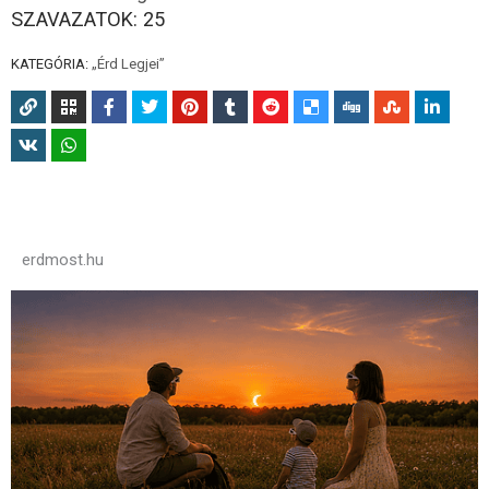
SZAVAZATOK:
25
KATEGÓRIA:
„Érd Legjei”
erdmost.hu