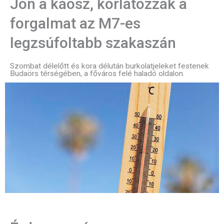
Jön a káosz, korlátozzák a
forgalmat az M7-es
legzsúfoltabb szakaszán
Szombat délelőtt és kora délután burkolatjeleket festenek
Budaörs térségében, a főváros felé haladó oldalon.