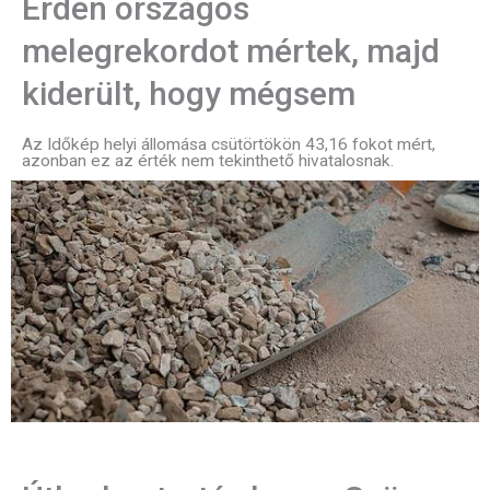
Érden országos
melegrekordot mértek, majd
kiderült, hogy mégsem
Az Időkép helyi állomása csütörtökön 43,16 fokot mért,
azonban ez az érték nem tekinthető hivatalosnak.