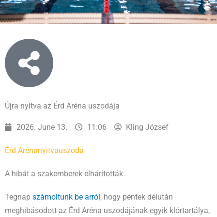
Újra nyitva az Érd Aréna uszodája
2026. June 13.
11:06
Kling József
Érd Aréna
nyitva
uszoda
A hibát a szakemberek elhárították.
Tegnap
számoltunk be arról
, hogy péntek délután
meghibásodott az Érd Aréna uszodájának egyik klórtartálya,