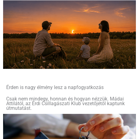
Érden is nagy élmény lesz a napfogyatkozás
Csak nem mindegy, honnan és hogyan nézzük. Mádai
Attilától, az Érdi Csillagászati Klub vezetőjétől kaptunk
útmutatást.