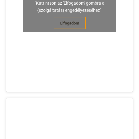
"Kattintson az 'Elfogadom' gombra a
{szolgáltatás} engedélyezéséhez"
Elfogadom