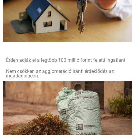
Érden adják el a legtöbb 100 millió forint feletti ingatlant
Nem csökken az agglomeráció iránti érdeklődés az
ingatlanpiacon.