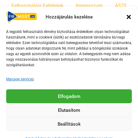
Felhasználási Feltételek
Impresszum
ÁSZF
Hozzájárulás kezelése
Irányelvek
Moderálási szabályzat
A legjobb felhasználói élmény biztosítása érdekében olyan technológiákat
használunk, mint a cookie-k (sütik) az eszközadatok tárolására és/vagy
F
Y
T
elérésére. Ezen technológiákba való beleegyezése lehetővé teszi számunkra,
hogy olyan adatokat dolgozzunk fel, mint például a böngészési szokások
a
o
i
vagy az egyedi azonosítók ezen az oldalon. A beleegyezés meg nem adása
c
u
k
vagy visszavonása hátrányosan befolyásolhat bizonyos funkciókat és
e
t
t
szolgáltatásokat.
b
u
o
Manage services
o
b
k
o
e
Az Érd Média médiaszolgáltatási tevékenységét a
k
-
Elfogadom
Médiatanács a Magyar Média Mecenatúra program
-
s
keretében támogatja.
Elutasítom
s
q
q
u
Beállítások
u
a
2018-2026. © Minden jog fenntartva, Érd Megyei Jogú Város
a
r
Polgármesteri Hivatal Média Osztálya